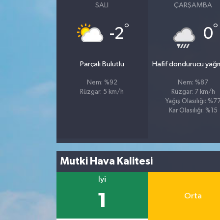
SALI
ÇARŞAMBA
Tüm Makaleler
°
°
-2
0
Tüm Haberler
Parçalı Bulutlu
Hafif dondurucu yağ
Videolu Haberler
Nem: %92
Nem: %87
Rüzgar: 5 km/h
Rüzgar: 7 km/h
Son Dakika
Yağış Olasılığı: %7
Kar Olasılığı: %15
Tüm Haberler
Mutki Hava Kalitesi
İyi
1
Orta