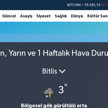
r
BITCOIN
79.591,74
%-1
DOLAR
45,43620
%0
Güncel
Asayiş
Siyaset
Sağlık
Dünya
Kültür San
EURO
53,38690
%0
STERLİN
61,60380
%0
G.ALTIN
6862,09000
%0
BİST100
14.598,00
, Yarın ve 1 Haftalık Hava Du
Bitlis
°
3
Bölgesel gök gürültülü orta