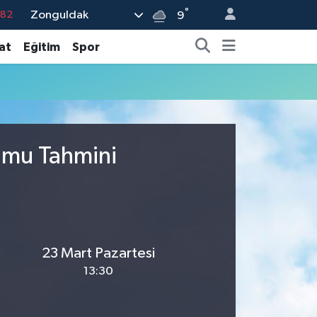
°
Zonguldak
.82
9
.02
at
Eğitim
Spor
.19
.18
.19
%0
rumu Tahmini
23 Mart Pazartesi
13:30