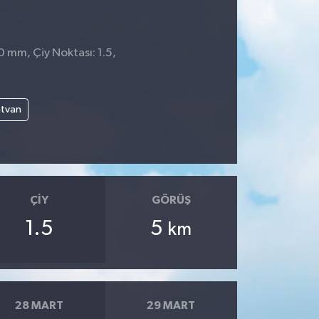
0 mm, Çiy Noktası: 1.5,
atvan
ÇIY
GÖRÜŞ
1.5
5
km
28 MART
29 MART