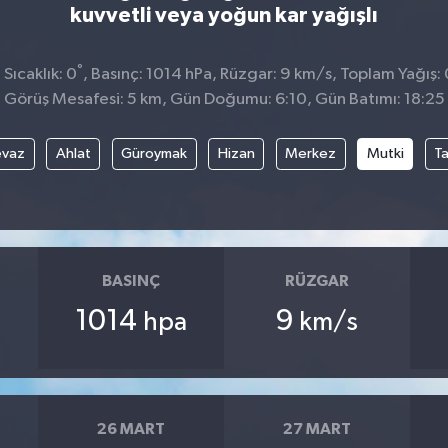
kuvvetli veya yoğun kar yağışlı
°
Sıcaklık: 0
, Basınç: 1014 hPa, Rüzgar: 9 km/s, Toplam Yağış: 
Görüş Mesafesi: 5 km, Gün Doğumu: 6:10, Gün Batımı: 18:25
evaz
Ahlat
Güroymak
Hizan
Merkez
Mutki
T
BASINÇ
RÜZGAR
1014
9
hpa
km/s
26 MART
27 MART