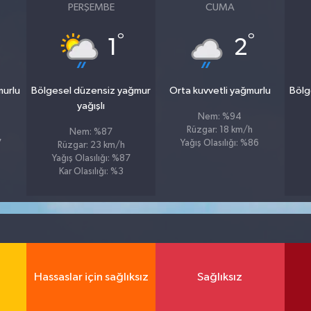
PERŞEMBE
CUMA
°
°
1
2
murlu
Bölgesel düzensiz yağmur
Orta kuvvetli yağmurlu
Bölg
yağışlı
Nem: %94
Rüzgar: 18 km/h
Nem: %87
7
Yağış Olasılığı: %86
Rüzgar: 23 km/h
Yağış Olasılığı: %87
Kar Olasılığı: %3
Hassaslar için sağlıksız
Sağlıksız