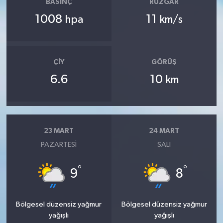
BASINÇ
RÜZGAR
1008
11
hpa
km/s
ÇIY
GÖRÜŞ
6.6
10
km
23 MART
24 MART
PAZARTESI
SALI
°
°
9
8
Bölgesel düzensiz yağmur
Bölgesel düzensiz yağmur
yağışlı
yağışlı