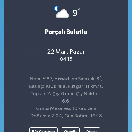
°
Dünya
Spor
9
Spor
Parçalı Bulutlu
Bilim veTeknoloji
22 Mart Pazar
Eğitim
04:15
SEKTÖR
°
Nem: %87, Hissedilen Sıcaklık: 8
,
Magazin
Basınç: 1008 hPa, Rüzgar: 11 km/s,
Toplam Yağış: 0 mm, Çiy Noktası:
haber ara
6.6,
Görüş Mesafesi: 10 km, Gün
Günün Haberleri
Doğumu: 7:04, Gün Batımı: 19:18
Yazarlarımız
Büyükorhan
Gemlik
Gürsu