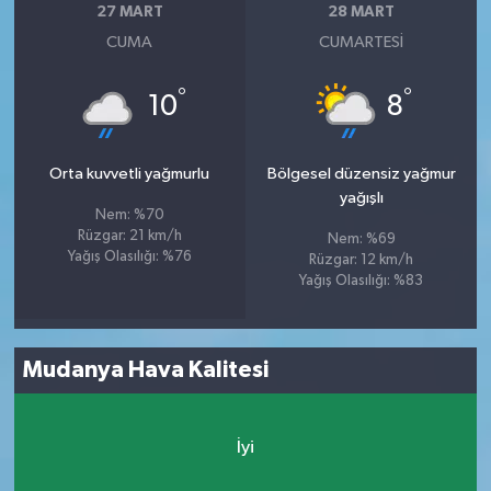
27 MART
28 MART
CUMA
CUMARTESI
°
°
10
8
Orta kuvvetli yağmurlu
Bölgesel düzensiz yağmur
yağışlı
Nem: %70
Rüzgar: 21 km/h
Nem: %69
Yağış Olasılığı: %76
Rüzgar: 12 km/h
Yağış Olasılığı: %83
Mudanya Hava Kalitesi
İyi