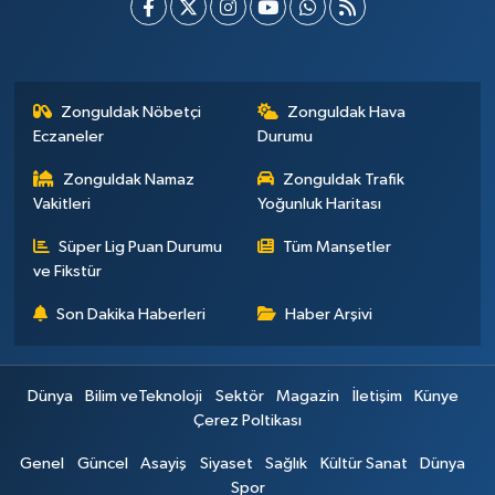
Zonguldak Nöbetçi
Zonguldak Hava
Eczaneler
Durumu
Zonguldak Namaz
Zonguldak Trafik
Vakitleri
Yoğunluk Haritası
Süper Lig Puan Durumu
Tüm Manşetler
ve Fikstür
Son Dakika Haberleri
Haber Arşivi
Dünya
Bilim veTeknoloji
Sektör
Magazin
İletişim
Künye
Çerez Poltikası
Genel
Güncel
Asayiş
Siyaset
Sağlık
Kültür Sanat
Dünya
Spor