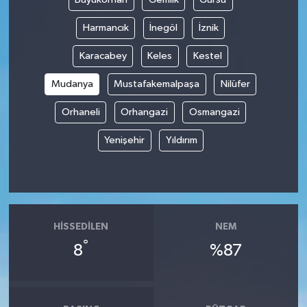
Harmancık
İnegöl
İznik
Tüm Makaleler
Karacabey
Keles
Kestel
Tüm Haberler
Mudanya
Mustafakemalpaşa
Nilüfer
Videolu Haberler
Orhaneli
Orhangazi
Osmangazi
Son Dakika
Yenişehir
Yıldırım
Tüm Haberler
HISSEDILEN
NEM
°
8
%87