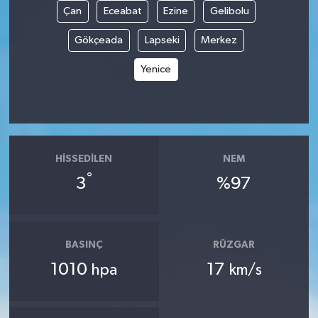
Çan
Eceabat
Ezine
Gelibolu
Tüm Makaleler
Gökçeada
Lapseki
Merkez
Tüm Haberler
Yenice
Videolu Haberler
Son Dakika
HISSEDILEN
NEM
°
Tüm Haberler
3
%97
BASINÇ
RÜZGAR
1010
17
hpa
km/s