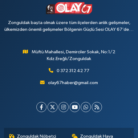
Zonguldak başta olmak üzere tüm ilçelerden anlık gelişmeler,
ülkemizden önemli gelişmeler Bölgenin Güçlü Sesi OLAY 67’de…
Müftü Mahallesi, Demirciler Sokak, No:1/2
Kdz.Ereğli/Zonguldak
0 372 312 42 77
olay67haber@gmail.com
Zonguldak Nöbetçi
Zonguldak Hava