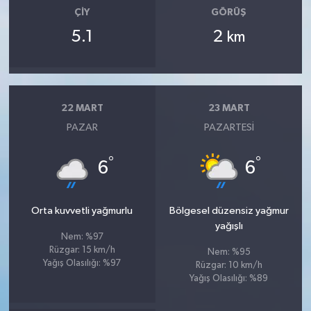
ÇIY
GÖRÜŞ
5.1
2
km
22 MART
23 MART
PAZAR
PAZARTESI
°
°
6
6
Orta kuvvetli yağmurlu
Bölgesel düzensiz yağmur
yağışlı
Nem: %97
Rüzgar: 15 km/h
Nem: %95
Yağış Olasılığı: %97
Rüzgar: 10 km/h
Yağış Olasılığı: %89