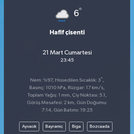
°
Dünya
Spor
6
Spor
Hafif çisenti
Bilim veTeknoloji
21 Mart Cumartesi
Eğitim
23:45
SEKTÖR
°
Nem: %97, Hissedilen Sıcaklık: 3
,
Magazin
Basınç: 1010 hPa, Rüzgar: 17 km/s,
Toplam Yağış: 1 mm, Çiy Noktası: 5.1,
haber ara
Görüş Mesafesi: 2 km, Gün Doğumu:
7:14, Gün Batımı: 19:25
Günün Haberleri
Ayvacık
Bayramiç
Biga
Bozcaada
Yazarlarımız