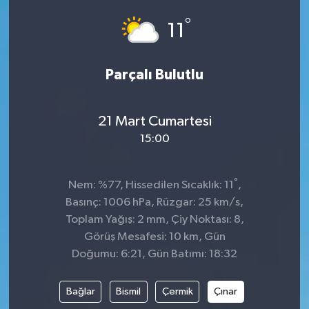
°
Dünya
Spor
11
Spor
Parçalı Bulutlu
Bilim veTeknoloji
21 Mart Cumartesi
Eğitim
15:00
SEKTÖR
°
Nem: %77, Hissedilen Sıcaklık: 11
,
Magazin
Basınç: 1006 hPa, Rüzgar: 25 km/s,
Toplam Yağış: 2 mm, Çiy Noktası: 8,
haber ara
Görüş Mesafesi: 10 km, Gün
Doğumu: 6:21, Gün Batımı: 18:32
Günün Haberleri
Bağlar
Bismil
Çermik
Çınar
Yazarlarımız