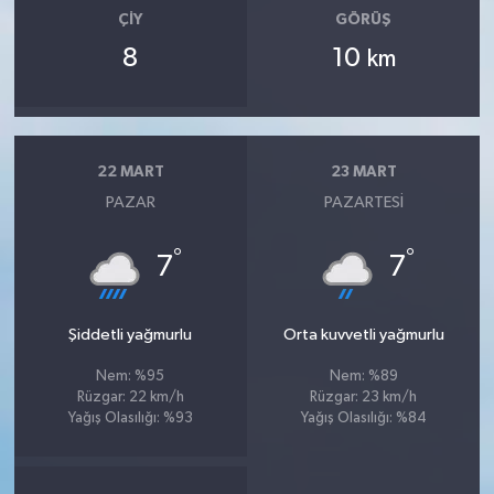
ÇIY
GÖRÜŞ
8
10
km
22 MART
23 MART
PAZAR
PAZARTESI
°
°
7
7
Şiddetli yağmurlu
Orta kuvvetli yağmurlu
Nem: %95
Nem: %89
Rüzgar: 22 km/h
Rüzgar: 23 km/h
Yağış Olasılığı: %93
Yağış Olasılığı: %84