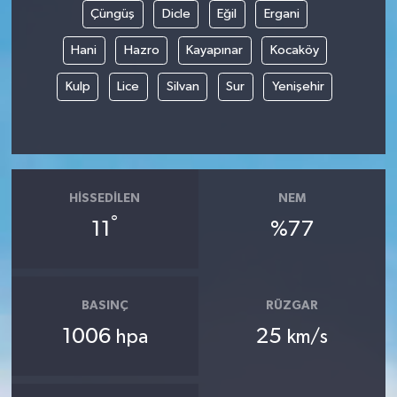
Çüngüş
Dicle
Eğil
Ergani
Tüm Makaleler
Hani
Hazro
Kayapınar
Kocaköy
Tüm Haberler
Kulp
Lice
Silvan
Sur
Yenişehir
Videolu Haberler
Son Dakika
HISSEDILEN
NEM
°
Tüm Haberler
11
%77
BASINÇ
RÜZGAR
1006
25
hpa
km/s