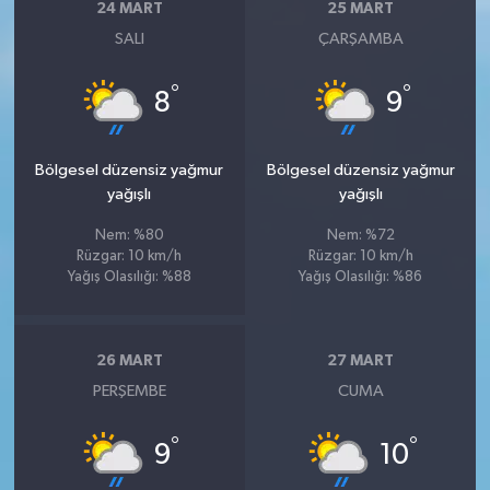
24 MART
25 MART
SALI
ÇARŞAMBA
°
°
8
9
Bölgesel düzensiz yağmur
Bölgesel düzensiz yağmur
yağışlı
yağışlı
Nem: %80
Nem: %72
Rüzgar: 10 km/h
Rüzgar: 10 km/h
Yağış Olasılığı: %88
Yağış Olasılığı: %86
26 MART
27 MART
PERŞEMBE
CUMA
°
°
9
10