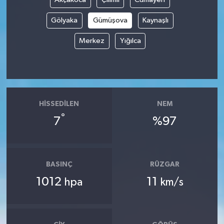
Gölyaka
Gümüşova
Kaynaşlı
Tüm Makaleler
Merkez
Yığılca
Tüm Haberler
Videolu Haberler
Son Dakika
HISSEDILEN
NEM
°
7
%97
Tüm Haberler
BASINÇ
RÜZGAR
1012
11
hpa
km/s