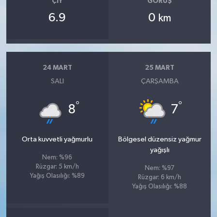
ÇIY
GÖRÜŞ
6.9
0
km
24 MART
25 MART
SALI
ÇARŞAMBA
°
°
8
7
Orta kuvvetli yağmurlu
Bölgesel düzensiz yağmur
yağışlı
Nem: %96
Rüzgar: 5 km/h
Nem: %97
Yağış Olasılığı: %89
Rüzgar: 6 km/h
Yağış Olasılığı: %88