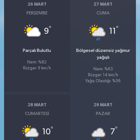
26 MART
27 MART
PERŞEMBE
CUMA
°
°
9
11
Parçalı Bulutlu
Bölgesel düzensiz yağmur
yağışlı
Nem: %82
Rüzgar: 9 km/h
Nem: %63
Rüzgar: 14 km/h
Yağış Olasılığı: %56
28 MART
29 MART
CUMARTESI
PAZAR
°
°
10
7