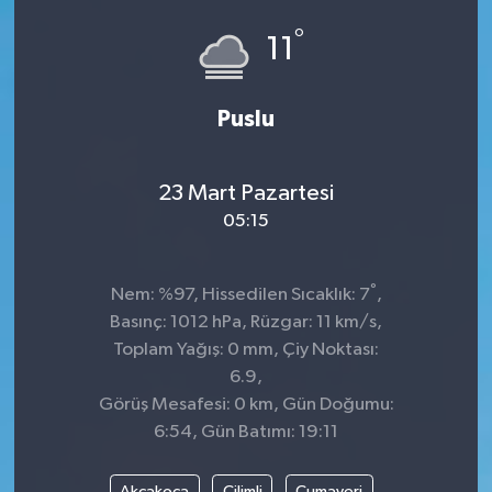
°
Dünya
Spor
11
Spor
Puslu
Bilim veTeknoloji
23 Mart Pazartesi
Eğitim
05:15
SEKTÖR
°
Nem: %97, Hissedilen Sıcaklık: 7
,
Magazin
Basınç: 1012 hPa, Rüzgar: 11 km/s,
Toplam Yağış: 0 mm, Çiy Noktası:
haber ara
6.9,
Görüş Mesafesi: 0 km, Gün Doğumu:
Günün Haberleri
6:54, Gün Batımı: 19:11
Yazarlarımız
Akçakoca
Çilimli
Cumayeri