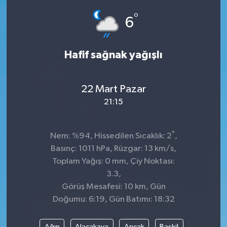
°
Dünya
Spor
6
Spor
Hafif sağnak yağışlı
Bilim veTeknoloji
22 Mart Pazar
Eğitim
21:15
SEKTÖR
°
Nem: %94, Hissedilen Sıcaklık: 2
,
Magazin
Basınç: 1011 hPa, Rüzgar: 13 km/s,
Toplam Yağış: 0 mm, Çiy Noktası:
haber ara
3.3,
Görüş Mesafesi: 10 km, Gün
Günün Haberleri
Doğumu: 6:19, Gün Batımı: 18:32
Yazarlarımız
Ağın
Alacakaya
Arıcak
Baskil