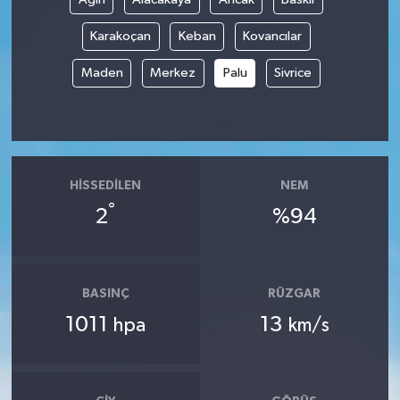
Karakoçan
Keban
Kovancılar
Tüm Makaleler
Maden
Merkez
Palu
Sivrice
Tüm Haberler
Videolu Haberler
Son Dakika
HISSEDILEN
NEM
°
2
%94
Tüm Haberler
BASINÇ
RÜZGAR
1011
13
hpa
km/s