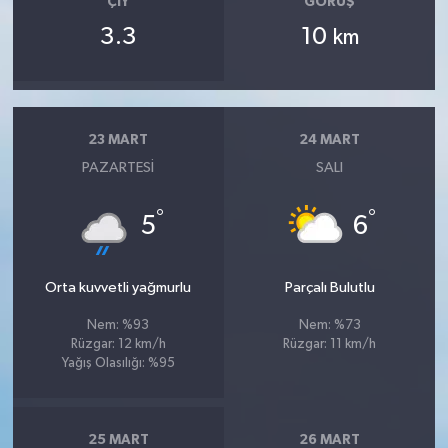
ÇIY
GÖRÜŞ
3.3
10
km
23 MART
24 MART
PAZARTESI
SALI
°
°
5
6
Orta kuvvetli yağmurlu
Parçalı Bulutlu
Nem: %93
Nem: %73
Rüzgar: 12 km/h
Rüzgar: 11 km/h
Yağış Olasılığı: %95
25 MART
26 MART