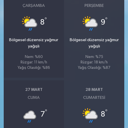
ÇARŞAMBA
PERŞEMBE
°
°
8
9
Bölgesel düzensiz yağmur
Bölgesel düzensiz yağmur
yağışlı
yağışlı
Nem: %60
Nem: %75
Rüzgar: 11 km/h
Rüzgar: 18 km/h
Yağış Olasılığı: %86
Yağış Olasılığı: %87
27 MART
28 MART
CUMA
CUMARTESI
°
°
7
8