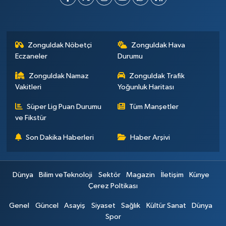
Zonguldak Nöbetçi
Zonguldak Hava
Eczaneler
Durumu
Zonguldak Namaz
Zonguldak Trafik
Vakitleri
Yoğunluk Haritası
Süper Lig Puan Durumu
Tüm Manşetler
ve Fikstür
Son Dakika Haberleri
Haber Arşivi
Dünya
Bilim veTeknoloji
Sektör
Magazin
İletişim
Künye
Çerez Poltikası
Genel
Güncel
Asayiş
Siyaset
Sağlık
Kültür Sanat
Dünya
Spor