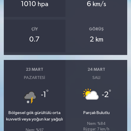
1010
6
hpa
km/s
ÇIY
GÖRÜŞ
0.7
2
km
23 MART
24 MART
PAZARTESI
SALI
°
°
-1
-2
Bölgesel gök gürültülü orta
Parçalı Bulutlu
kuvvetli veya yoğun kar yağışlı
Nem: %84
Rüzgar: 7 km/h
Nem: %97