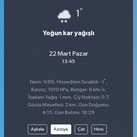
°
Dünya
Spor
1
Spor
Yoğun kar yağışlı
Bilim veTeknoloji
22 Mart Pazar
Eğitim
13:45
SEKTÖR
°
Nem: %99, Hissedilen Sıcaklık: -1
,
Magazin
Basınç: 1010 hPa, Rüzgar: 6 km/s,
Toplam Yağış: 1 mm, Çiy Noktası: 0.7,
haber ara
Görüş Mesafesi: 2 km, Gün Doğumu:
6:15, Gün Batımı: 18:29
Günün Haberleri
Aşkale
Aziziye
Çat
Hınıs
Yazarlarımız