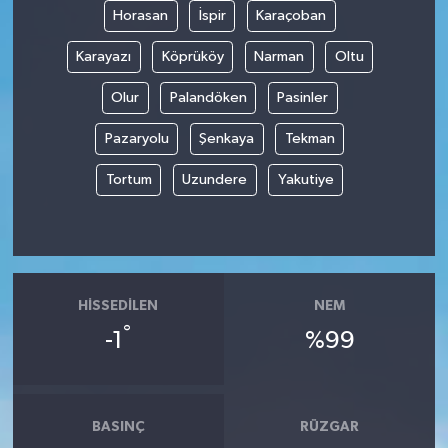
Horasan
İspir
Karaçoban
Tüm Makaleler
Karayazı
Köprüköy
Narman
Oltu
Tüm Haberler
Olur
Palandöken
Pasinler
Pazaryolu
Şenkaya
Tekman
Videolu Haberler
Tortum
Uzundere
Yakutiye
Son Dakika
Tüm Haberler
HISSEDILEN
NEM
°
-1
%99
BASINÇ
RÜZGAR