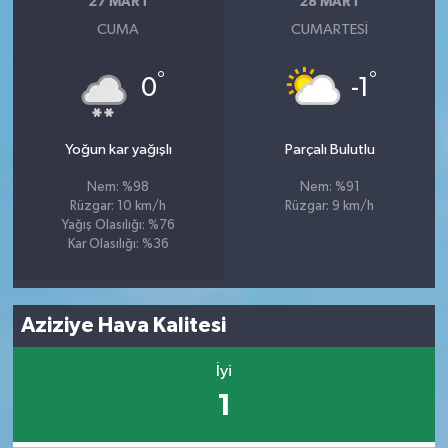
27 MART
28 MART
CUMA
CUMARTESI
°
°
0
-1
Yoğun kar yağışlı
Parçalı Bulutlu
Nem: %98
Nem: %91
Rüzgar: 10 km/h
Rüzgar: 9 km/h
Yağış Olasılığı: %76
Kar Olasılığı: %36
Aziziye Hava Kalitesi
İyi
1