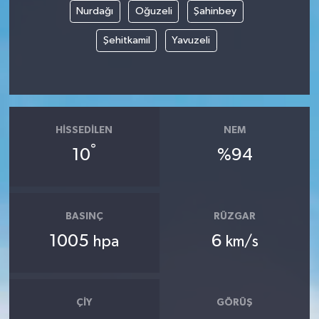
Nurdağı
Oğuzeli
Şahinbey
Tüm Makaleler
Şehitkamil
Yavuzeli
Tüm Haberler
Videolu Haberler
HISSEDILEN
NEM
Son Dakika
°
10
%94
Tüm Haberler
BASINÇ
RÜZGAR
1005
6
hpa
km/s
ÇIY
GÖRÜŞ