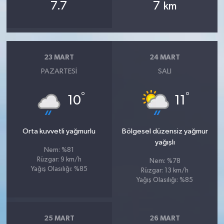
7.7
7
km
23 MART
24 MART
PAZARTESI
SALI
°
°
10
11
Orta kuvvetli yağmurlu
Bölgesel düzensiz yağmur
yağışlı
Nem: %81
Rüzgar: 9 km/h
Nem: %78
Yağış Olasılığı: %85
Rüzgar: 13 km/h
Yağış Olasılığı: %85
25 MART
26 MART