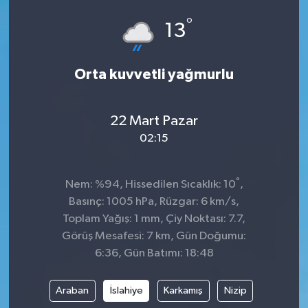
°
Dünya
Spor
13
Spor
Orta kuvvetli yağmurlu
Bilim veTeknoloji
22 Mart Pazar
Eğitim
02:15
SEKTÖR
°
Nem: %94, Hissedilen Sıcaklık: 10
,
Magazin
Basınç: 1005 hPa, Rüzgar: 6 km/s,
Toplam Yağış: 1 mm, Çiy Noktası: 7.7,
haber ara
Görüş Mesafesi: 7 km, Gün Doğumu:
6:36, Gün Batımı: 18:48
Günün Haberleri
Araban
İslahiye
Karkamış
Nizip
Yazarlarımız