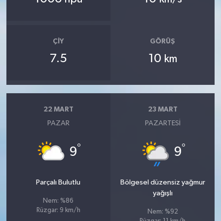
ÇIY
GÖRÜŞ
7.5
10
km
22 MART
23 MART
PAZAR
PAZARTESI
°
°
9
9
Parçalı Bulutlu
Bölgesel düzensiz yağmur
yağışlı
Nem: %86
Rüzgar: 9 km/h
Nem: %92