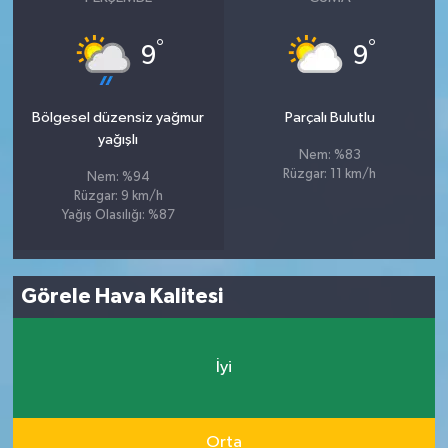
°
°
9
9
Bölgesel düzensiz yağmur
Parçalı Bulutlu
yağışlı
Nem: %83
Rüzgar: 11 km/h
Nem: %94
Rüzgar: 9 km/h
Yağış Olasılığı: %87
Görele Hava Kalitesi
İyi
Orta