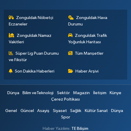
Zonguldak Nöbetçi
Zonguldak Hava
Eczaneler
Durumu
Zonguldak Namaz
Zonguldak Trafik
Vakitleri
Yoğunluk Haritası
Süper Lig Puan Durumu
Tüm Manşetler
ve Fikstür
Son Dakika Haberleri
Haber Arşivi
Dünya
Bilim veTeknoloji
Sektör
Magazin
İletişim
Künye
Çerez Poltikası
Genel
Güncel
Asayiş
Siyaset
Sağlık
Kültür Sanat
Dünya
Spor
Haber Yazılımı:
TE Bilişim