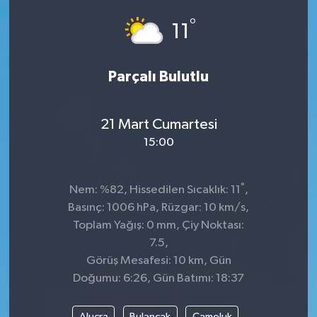
°
Dünya
Spor
11
Spor
Parçalı Bulutlu
Bilim veTeknoloji
21 Mart Cumartesi
Eğitim
15:00
SEKTÖR
°
Nem: %82, Hissedilen Sıcaklık: 11
,
Magazin
Basınç: 1006 hPa, Rüzgar: 10 km/s,
Toplam Yağış: 0 mm, Çiy Noktası:
haber ara
7.5,
Görüş Mesafesi: 10 km, Gün
Günün Haberleri
Doğumu: 6:26, Gün Batımı: 18:37
Yazarlarımız
Alucra
Bulancak
Çamoluk