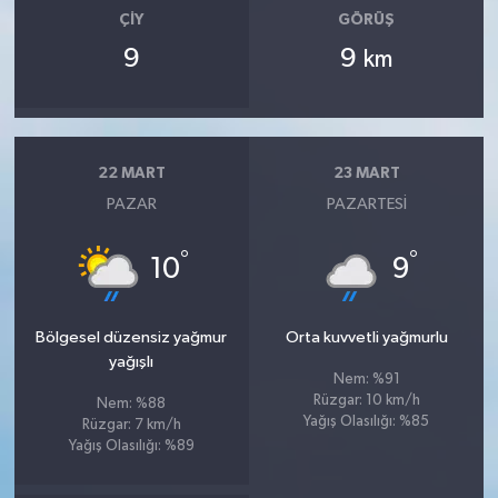
ÇIY
GÖRÜŞ
9
9
km
22 MART
23 MART
PAZAR
PAZARTESI
°
°
10
9
Bölgesel düzensiz yağmur
Orta kuvvetli yağmurlu
yağışlı
Nem: %91
Rüzgar: 10 km/h
Nem: %88
Yağış Olasılığı: %85
Rüzgar: 7 km/h
Yağış Olasılığı: %89