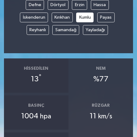
Defne
Dörtyol
Erzin
Hassa
Tüm Makaleler
İskenderun
Kırıkhan
Kumlu
Payas
Tüm Haberler
Reyhanlı
Samandağ
Yayladağı
Videolu Haberler
Son Dakika
HISSEDILEN
NEM
°
Tüm Haberler
13
%77
BASINÇ
RÜZGAR
1004
11
hpa
km/s