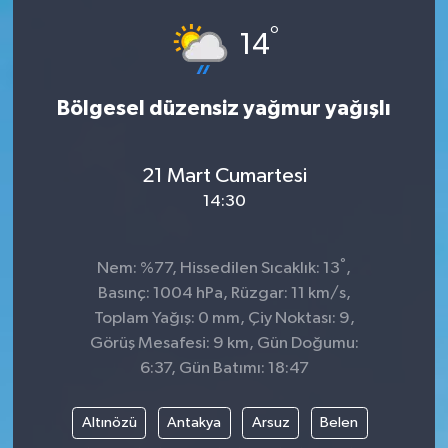
°
Dünya
Spor
14
Spor
Bölgesel düzensiz yağmur yağışlı
Bilim veTeknoloji
21 Mart Cumartesi
Eğitim
14:30
SEKTÖR
°
Nem: %77, Hissedilen Sıcaklık: 13
,
Magazin
Basınç: 1004 hPa, Rüzgar: 11 km/s,
Toplam Yağış: 0 mm, Çiy Noktası: 9,
haber ara
Görüş Mesafesi: 9 km, Gün Doğumu:
6:37, Gün Batımı: 18:47
Günün Haberleri
Altınözü
Antakya
Arsuz
Belen
Yazarlarımız