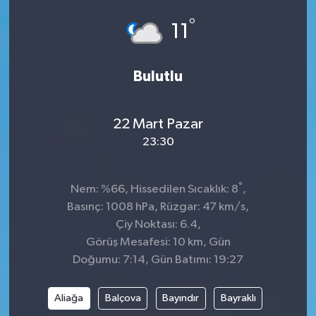
°
Dünya
Spor
11
Spor
Bulutlu
Bilim veTeknoloji
22 Mart Pazar
Eğitim
23:30
SEKTÖR
°
Nem: %66, Hissedilen Sıcaklık: 8
,
Magazin
Basınç: 1008 hPa, Rüzgar: 47 km/s,
Çiy Noktası: 6.4,
haber ara
Görüş Mesafesi: 10 km, Gün
Doğumu: 7:14, Gün Batımı: 19:27
Günün Haberleri
Aliağa
Balçova
Bayındır
Bayraklı
Yazarlarımız