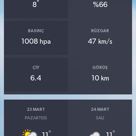
°
8
%66
BASINÇ
RÜZGAR
1008
47
hpa
km/s
ÇIY
GÖRÜŞ
6.4
10
km
23 MART
24 MART
PAZARTESI
SALI
°
°
11
11