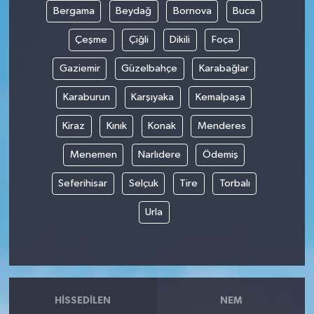
Bergama
Beydağ
Bornova
Buca
Tüm Makaleler
Çeşme
Çiğli
Dikili
Foça
Tüm Haberler
Gaziemir
Güzelbahçe
Karabağlar
Karaburun
Karşıyaka
Kemalpaşa
Videolu Haberler
Kiraz
Kınık
Konak
Menderes
Son Dakika
Menemen
Narlıdere
Ödemiş
Tüm Haberler
Seferihisar
Selçuk
Tire
Torbalı
Urla
HISSEDILEN
NEM