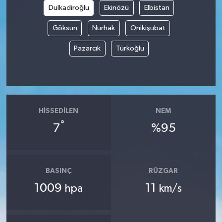
Dulkadiroğlu
Ekinözü
Elbistan
Tüm Makaleler
Göksun
Nurhak
Onikişubat
Tüm Haberler
Pazarcık
Türkoğlu
Videolu Haberler
Son Dakika
HISSEDILEN
NEM
°
Tüm Haberler
7
%95
BASINÇ
RÜZGAR
1009
11
hpa
km/s