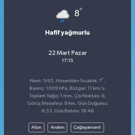
°
Dünya
Spor
8
Spor
Hafif yağmurlu
Bilim veTeknoloji
22 Mart Pazar
Eğitim
17:15
SEKTÖR
°
Nem: %95, Hissedilen Sıcaklık: 7
,
Magazin
Basınç: 1009 hPa, Rüzgar: 11 km/s,
Toplam Yağış: 1 mm, Çiy Noktası: 6,
haber ara
Görüş Mesafesi: 9 km, Gün Doğumu:
6:33, Gün Batımı: 18:46
Günün Haberleri
Afşin
Andırın
Çağlayancerit
Yazarlarımız