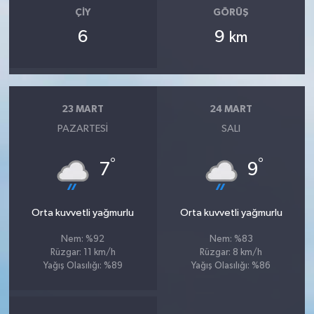
ÇIY
GÖRÜŞ
6
9
km
23 MART
24 MART
PAZARTESI
SALI
°
°
7
9
Orta kuvvetli yağmurlu
Orta kuvvetli yağmurlu
Nem: %92
Nem: %83
Rüzgar: 11 km/h
Rüzgar: 8 km/h
Yağış Olasılığı: %89
Yağış Olasılığı: %86