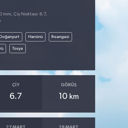
0 mm, Çiy Noktası: 6.7,
9
Doğanyurt
Hanönü
İhsangazi
rü
Tosya
ÇIY
GÖRÜŞ
6.7
10
km
27 MART
28 MART