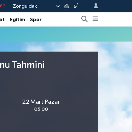
°
Zonguldak
.82
9
.02
at
Eğitim
Spor
.19
.18
.19
%0
umu Tahmini
22 Mart Pazar
05:00