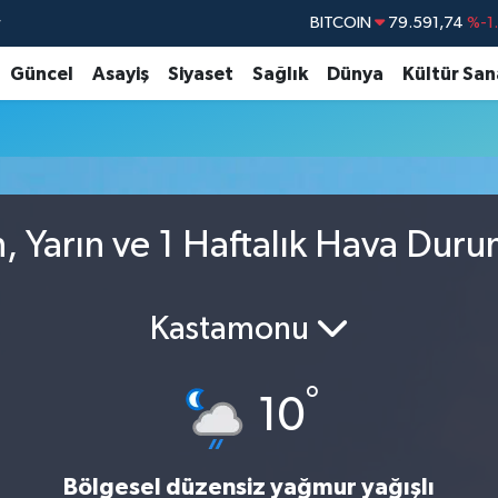
r
BITCOIN
79.591,74
%-1
DOLAR
45,43620
%0
Güncel
Asayiş
Siyaset
Sağlık
Dünya
Kültür San
EURO
53,38690
%0
STERLİN
61,60380
%0
G.ALTIN
6862,09000
%0
BİST100
14.598,00
, Yarın ve 1 Haftalık Hava Dur
Kastamonu
°
10
Bölgesel düzensiz yağmur yağışlı