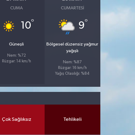
CUMA
CUMARTESI
°
°
10
9
Güneşli
Bölgesel düzensiz yağmur
yağışlı
Nem: %72
Rüzgar: 14 km/h
Nem: %87
Rüzgar: 16 km/h
Yağış Olasılığı: %84
Çok Sağlıksız
Tehlikeli