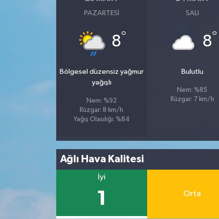
PAZARTESI
SALI
Tüm Makaleler
°
°
8
8
Tüm Haberler
Bölgesel düzensiz yağmur
Bulutlu
Videolu Haberler
yağışlı
Nem: %85
Son Dakika
Rüzgar: 7 km/h
Nem: %92
Rüzgar: 8 km/h
Yağış Olasılığı: %84
Tüm Haberler
Ağlı Hava Kalitesi
İyi
1
Orta