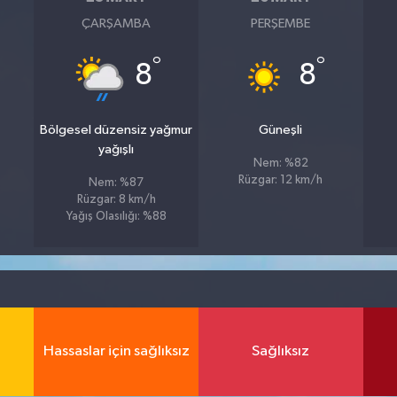
ÇARŞAMBA
PERŞEMBE
°
°
8
8
Bölgesel düzensiz yağmur
Güneşli
yağışlı
Nem: %82
Rüzgar: 12 km/h
Nem: %87
Rüzgar: 8 km/h
Yağış Olasılığı: %88
Hassaslar için sağlıksız
Sağlıksız