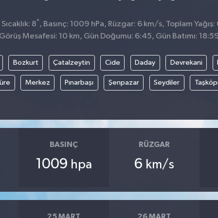
°
ıcaklık: 8
, Basınç: 1009 hPa, Rüzgar: 6 km/s, Toplam Yağış: 
Görüş Mesafesi: 10 km, Gün Doğumu: 6:45, Gün Batımı: 18:5
Bozkurt
Çatalzeytin
Cide
Daday
Devrekani
üre
Merkez
Pınarbaşı
Şenpazar
Seydiler
Taşköp
BASINÇ
RÜZGAR
1009
6
hpa
km/s
25 MART
26 MART