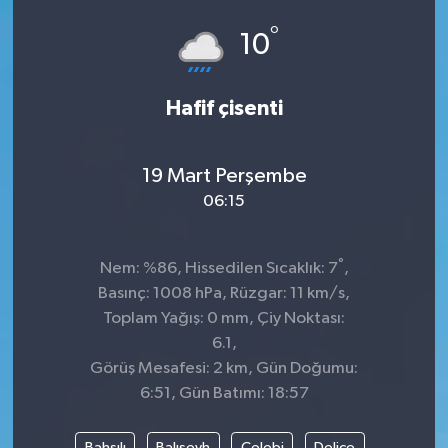
°
Dünya
Spor
10
Spor
Hafif çisenti
Bilim veTeknoloji
19 Mart Perşembe
Eğitim
06:15
SEKTÖR
°
Nem: %86, Hissedilen Sıcaklık: 7
,
Magazin
Basınç: 1008 hPa, Rüzgar: 11 km/s,
Toplam Yağış: 0 mm, Çiy Noktası:
haber ara
6.1,
Görüş Mesafesi: 2 km, Gün Doğumu:
Günün Haberleri
6:51, Gün Batımı: 18:57
Yazarlarımız
Bahşılı
Balışeyh
Çelebi
Delice