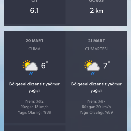
ÇIY
GÖRÜŞ
6.1
2
km
20 MART
21 MART
CUMA
CUMARTESI
°
°
6
7
Bölgesel düzensiz yağmur
Bölgesel düzensiz yağmur
yağışlı
yağışlı
Nem: %92
Nem: %87
Rüzgar: 18 km/h
Rüzgar: 20 km/h
Yağış Olasılığı: %89
Yağış Olasılığı: %89