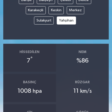
Karakeçili
Keskin
Merkez
Tüm Makaleler
Sulakyurt
Yahşihan
Tüm Haberler
Videolu Haberler
Son Dakika
HISSEDILEN
NEM
°
7
%86
Tüm Haberler
BASINÇ
RÜZGAR
1008
11
hpa
km/s