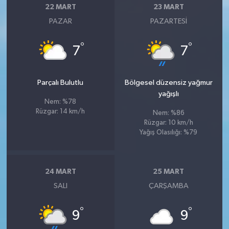
22 MART
23 MART
PAZAR
PAZARTESI
°
°
7
7
Parçalı Bulutlu
Bölgesel düzensiz yağmur
yağışlı
Nem: %78
Rüzgar: 14 km/h
Nem: %86
Rüzgar: 10 km/h
Yağış Olasılığı: %79
24 MART
25 MART
SALI
ÇARŞAMBA
°
°
9
9