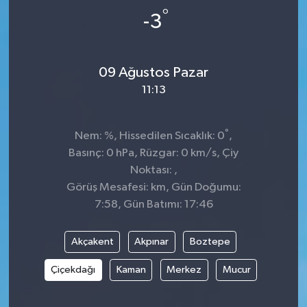
°
-3
Dünya
Spor
Spor
09 Ağustos Pazar
11:13
Bilim veTeknoloji
Eğitim
°
Nem: %, Hissedilen Sıcaklık: 0
,
Basınç: 0 hPa, Rüzgar: 0 km/s, Çiy
SEKTÖR
Noktası: ,
Görüş Mesafesi: km, Gün Doğumu:
Magazin
7:58, Gün Batımı: 17:46
haber ara
Akçakent
Akpınar
Boztepe
Günün Haberleri
Çiçekdağı
Kaman
Merkez
Mucur
Yazarlarımız