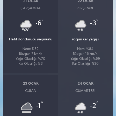
21 OCAK
22 OCAK
ÇARŞAMBA
PERŞEMBE
°
°
-6
-3
Hafif dondurucu yağmurlu
Yoğun kar yağışlı
Nem: %82
Nem: %84
Rüzgar: 7 km/h
Rüzgar: 16 km/h
Yağış Olasılığı: %70
Yağış Olasılığı: %69
Kar Olasılığı: %3
Kar Olasılığı: %30
23 OCAK
24 OCAK
CUMA
CUMARTESI
°
°
-1
-2