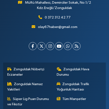
Müftü Mahallesi, Demirciler Sokak, No:1/2
Kdz.Ereğli/Zonguldak
0 372 312 42 77
olay67haber@gmail.com
Zonguldak Nöbetçi
Zonguldak Hava
Eczaneler
Durumu
Zonguldak Namaz
Zonguldak Trafik
Vakitleri
Yoğunluk Haritası
Süper Lig Puan Durumu
Tüm Manşetler
ve Fikstür