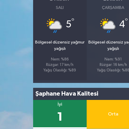
SALI
ÇARŞAMBA
Tüm Makaleler
°
°
5
4
Tüm Haberler
Bölgesel düzensiz yağmur
Bölgesel düzensiz y
Videolu Haberler
yağışlı
yağışlı
Son Dakika
Nem: %86
Nem: %91
Rüzgar: 17 km/h
Rüzgar: 16 km/h
Yağış Olasılığı: %89
Yağış Olasılığı: %8
Tüm Haberler
Şaphane Hava Kalitesi
İyi
1
Orta