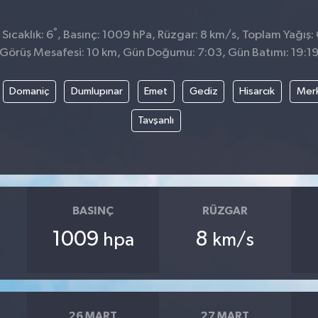
°
Sıcaklık: 6
, Basınç: 1009 hPa, Rüzgar: 8 km/s, Toplam Yağış: 
Görüş Mesafesi: 10 km, Gün Doğumu: 7:03, Gün Batımı: 19:1
Domaniç
Dumlupınar
Emet
Gediz
Hisarcık
Mer
Tavşanlı
BASINÇ
RÜZGAR
1009
8
hpa
km/s
26 MART
27 MART