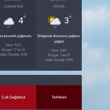
CUMARTESI
PAZAR
°
°
4
3
ta kuvvetli yağmurlu
Bölgesel düzensiz yağmur
yağışlı
Nem: %93
Rüzgar: 17 km/h
Nem: %89
Yağış Olasılığı: %59
Rüzgar: 7 km/h
Yağış Olasılığı: %89
Çok Sağlıksız
Tehlikeli