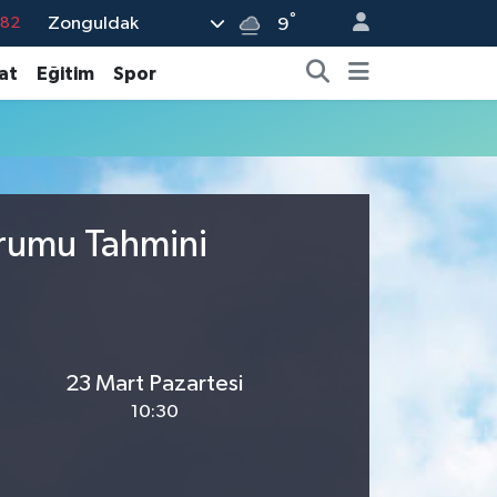
°
Zonguldak
.82
9
.02
at
Eğitim
Spor
.19
.18
.19
%0
urumu Tahmini
23 Mart Pazartesi
10:30