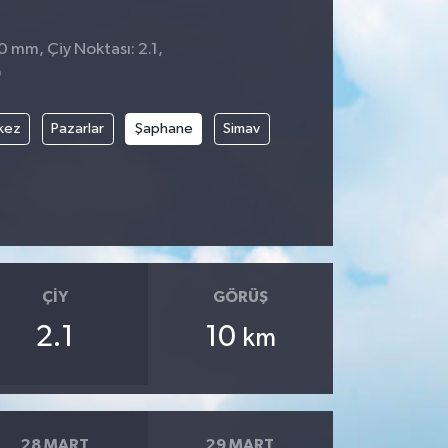
0 mm, Çiy Noktası: 2.1,
9
kez
Pazarlar
Şaphane
Simav
ÇIY
GÖRÜŞ
2.1
10
km
28 MART
29 MART