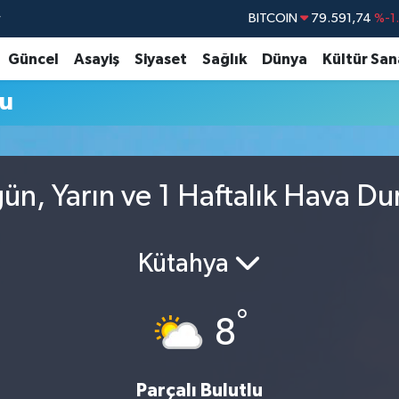
r
BITCOIN
79.591,74
%-1
DOLAR
45,43620
%0
Güncel
Asayiş
Siyaset
Sağlık
Dünya
Kültür San
EURO
53,38690
%0
u
STERLİN
61,60380
%0
G.ALTIN
6862,09000
%0
BİST100
14.598,00
n, Yarın ve 1 Haftalık Hava D
Kütahya
°
8
Parçalı Bulutlu