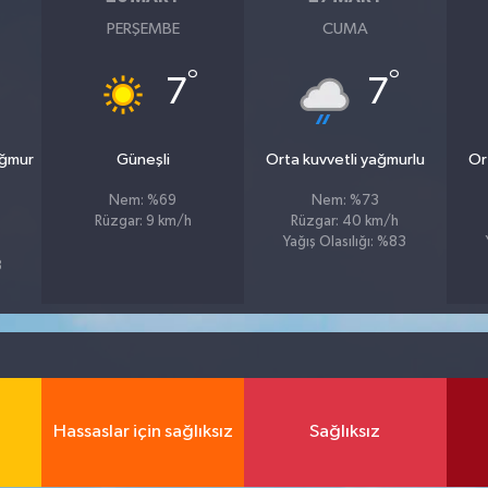
PERŞEMBE
CUMA
°
°
7
7
ağmur
Güneşli
Orta kuvvetli yağmurlu
Or
Nem: %69
Nem: %73
Rüzgar: 9 km/h
Rüzgar: 40 km/h
Yağış Olasılığı: %83
8
Hassaslar için sağlıksız
Sağlıksız