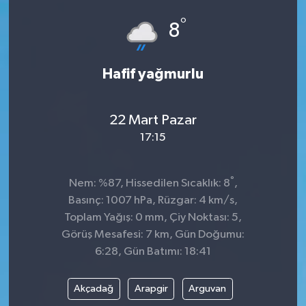
°
Dünya
Spor
8
Spor
Hafif yağmurlu
Bilim veTeknoloji
22 Mart Pazar
Eğitim
17:15
SEKTÖR
°
Nem: %87, Hissedilen Sıcaklık: 8
,
Magazin
Basınç: 1007 hPa, Rüzgar: 4 km/s,
Toplam Yağış: 0 mm, Çiy Noktası: 5,
haber ara
Görüş Mesafesi: 7 km, Gün Doğumu:
6:28, Gün Batımı: 18:41
Günün Haberleri
Akçadağ
Arapgir
Arguvan
Yazarlarımız