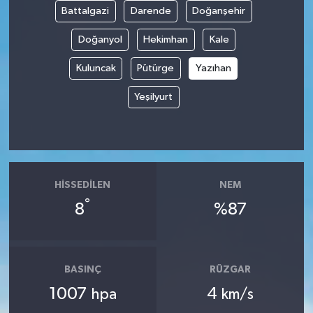
Battalgazi
Darende
Doğanşehir
Tüm Makaleler
Doğanyol
Hekimhan
Kale
Tüm Haberler
Kuluncak
Pütürge
Yazıhan
Yeşilyurt
Videolu Haberler
Son Dakika
Tüm Haberler
HISSEDILEN
NEM
°
8
%87
BASINÇ
RÜZGAR
1007
4
hpa
km/s