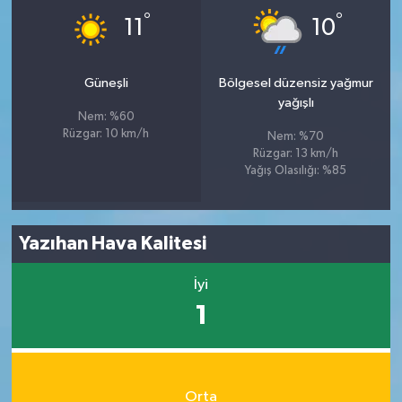
°
°
11
10
Güneşli
Bölgesel düzensiz yağmur
yağışlı
Nem: %60
Rüzgar: 10 km/h
Nem: %70
Rüzgar: 13 km/h
Yağış Olasılığı: %85
Yazıhan Hava Kalitesi
İyi
1
Orta