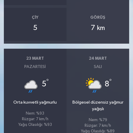
ÇIY
GÖRÜŞ
5
7
km
23 MART
24 MART
PAZARTESI
SALI
°
°
5
8
Orta kuvvetli yağmurlu
Bölgesel düzensiz yağmur
yağışlı
Nem: %93
Rüzgar: 7 km/h
Nem: %79
Yağış Olasılığı: %93
Rüzgar: 7 km/h
Yağış Olasılığı: %89