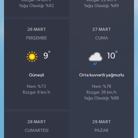
Rüzgar: 14 km/h
Rüzgar: 22 km/h
Yağış Olasılığı: %82
Yağış Olasılığı: %89
26 MART
27 MART
PERŞEMBE
CUMA
°
°
9
10
Güneşli
Orta kuvvetli yağmurlu
Nem: %73
Nem: %78
Rüzgar: 8 km/h
Rüzgar: 36 km/h
Yağış Olasılığı: %88
28 MART
29 MART
CUMARTESI
PAZAR