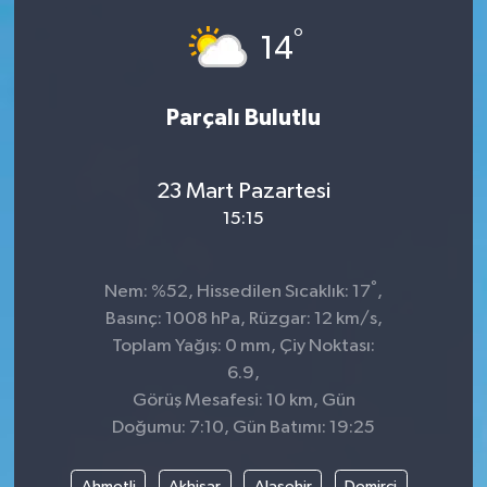
°
Dünya
Spor
14
Spor
Parçalı Bulutlu
Bilim veTeknoloji
23 Mart Pazartesi
Eğitim
15:15
SEKTÖR
°
Nem: %52, Hissedilen Sıcaklık: 17
,
Magazin
Basınç: 1008 hPa, Rüzgar: 12 km/s,
Toplam Yağış: 0 mm, Çiy Noktası:
haber ara
6.9,
Görüş Mesafesi: 10 km, Gün
Günün Haberleri
Doğumu: 7:10, Gün Batımı: 19:25
Yazarlarımız
Ahmetli
Akhisar
Alaşehir
Demirci