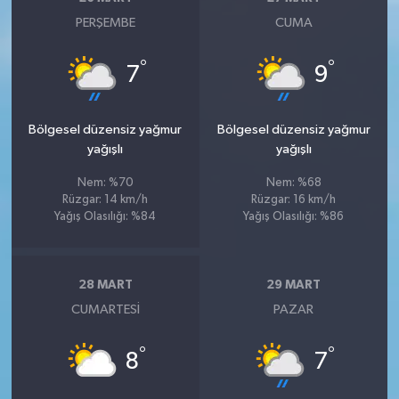
PERŞEMBE
CUMA
°
°
7
9
Bölgesel düzensiz yağmur
Bölgesel düzensiz yağmur
yağışlı
yağışlı
Nem: %70
Nem: %68
Rüzgar: 14 km/h
Rüzgar: 16 km/h
Yağış Olasılığı: %84
Yağış Olasılığı: %86
28 MART
29 MART
CUMARTESI
PAZAR
°
°
8
7