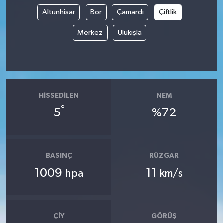
Altunhisar
Bor
Çamardı
Çiftlik
Tüm Makaleler
Merkez
Ulukışla
Tüm Haberler
Videolu Haberler
HISSEDILEN
NEM
Son Dakika
°
5
%72
Tüm Haberler
BASINÇ
RÜZGAR
1009
11
hpa
km/s
ÇIY
GÖRÜŞ