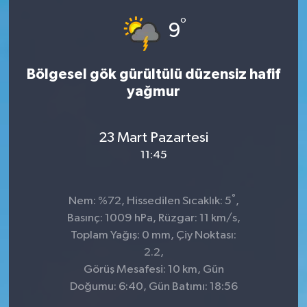
°
Dünya
Spor
9
Spor
Bölgesel gök gürültülü düzensiz hafif
yağmur
Bilim veTeknoloji
Eğitim
23 Mart Pazartesi
11:45
SEKTÖR
°
Magazin
Nem: %72, Hissedilen Sıcaklık: 5
,
Basınç: 1009 hPa, Rüzgar: 11 km/s,
haber ara
Toplam Yağış: 0 mm, Çiy Noktası:
2.2,
Günün Haberleri
Görüş Mesafesi: 10 km, Gün
Doğumu: 6:40, Gün Batımı: 18:56
Yazarlarımız