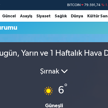
r
BITCOIN
79.591,74
%-1
DOLAR
45,43620
%0
Güncel
Asayiş
Siyaset
Sağlık
Dünya
Kültür San
EURO
53,38690
%0
urumu
STERLİN
61,60380
%0
G.ALTIN
6862,09000
%0
BİST100
14.598,00
gün, Yarın ve 1 Haftalık Hava
Şırnak
°
6
Güneşli