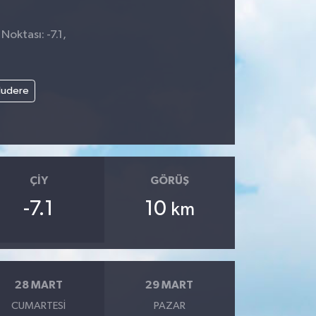
Noktası: -7.1,
1
ludere
ÇIY
GÖRÜŞ
-7.1
10
km
28 MART
29 MART
CUMARTESI
PAZAR