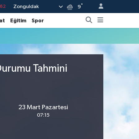
°
Zonguldak
.82
9
.02
at
Eğitim
Spor
.19
.18
.19
%0
 Durumu Tahmini
23 Mart Pazartesi
07:15