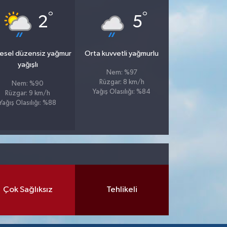
°
°
2
5
esel düzensiz yağmur
Orta kuvvetli yağmurlu
yağışlı
Nem: %97
Rüzgar: 8 km/h
Nem: %90
Yağış Olasılığı: %84
Rüzgar: 9 km/h
Yağış Olasılığı: %88
Çok Sağlıksız
Tehlikeli