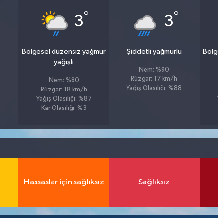
°
°
3
3
u
Bölgesel düzensiz yağmur
Şiddetli yağmurlu
Bölg
yağışlı
Nem: %90
Rüzgar: 17 km/h
Nem: %80
0
Yağış Olasılığı: %88
Rüzgar: 18 km/h
Yağış Olasılığı: %87
Kar Olasılığı: %3
Hassaslar için sağlıksız
Sağlıksız