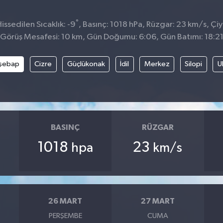
°
ssedilen Sıcaklık: -9
, Basınç: 1018 hPa, Rüzgar: 23 km/s, Çiy 
Görüş Mesafesi: 10 km, Gün Doğumu: 6:06, Gün Batımı: 18:2
şebap
Cizre
Güçlükonak
İdil
Merkez
Silopi
U
BASINÇ
RÜZGAR
1018
23
hpa
km/s
26 MART
27 MART
PERŞEMBE
CUMA