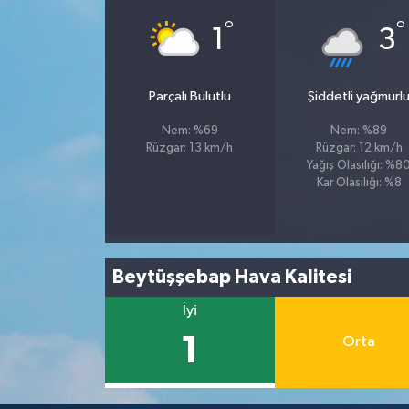
°
°
1
3
Tüm Makaleler
Tüm Haberler
Parçalı Bulutlu
Şiddetli yağmurl
Nem: %69
Nem: %89
Videolu Haberler
Rüzgar: 13 km/h
Rüzgar: 12 km/h
Yağış Olasılığı: %8
Son Dakika
Kar Olasılığı: %8
Tüm Haberler
Beytüşşebap Hava Kalitesi
İyi
1
Orta