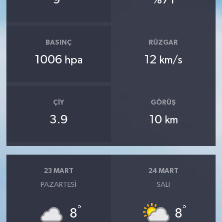
BASINÇ
RÜZGAR
1006
12
hpa
km/s
ÇIY
GÖRÜŞ
3.9
10
km
23 MART
24 MART
PAZARTESI
SALI
°
°
8
8