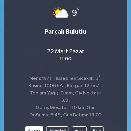
°
Dünya
Spor
9
Spor
Parçalı Bulutlu
Bilim veTeknoloji
22 Mart Pazar
Eğitim
11:00
SEKTÖR
°
Nem: %71, Hissedilen Sıcaklık: 9
,
Magazin
Basınç: 1006 hPa, Rüzgar: 12 km/s,
Toplam Yağış: 0 mm, Çiy Noktası:
haber ara
3.9,
Görüş Mesafesi: 10 km, Gün
Günün Haberleri
Doğumu: 6:49, Gün Batımı: 19:02
Yazarlarımız
Akyurt
Altındağ
Ayaş
Bala