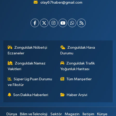
olay67haber@gmail.com
Zonguldak Nöbetçi
Zonguldak Hava
Eczaneler
Durumu
Zonguldak Namaz
Zonguldak Trafik
Vakitleri
Yoğunluk Haritası
Süper Lig Puan Durumu
Tüm Manşetler
ve Fikstür
Son Dakika Haberleri
Haber Arşivi
Dünya
Bilim veTeknoloji
Sektör
Magazin
İletişim
Künye