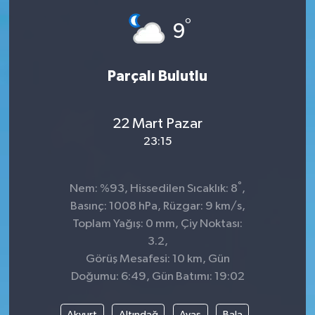
°
Dünya
Spor
9
Spor
Parçalı Bulutlu
Bilim veTeknoloji
22 Mart Pazar
Eğitim
23:15
SEKTÖR
°
Nem: %93, Hissedilen Sıcaklık: 8
,
Magazin
Basınç: 1008 hPa, Rüzgar: 9 km/s,
Toplam Yağış: 0 mm, Çiy Noktası:
haber ara
3.2,
Görüş Mesafesi: 10 km, Gün
Günün Haberleri
Doğumu: 6:49, Gün Batımı: 19:02
Yazarlarımız
Akyurt
Altındağ
Ayaş
Bala