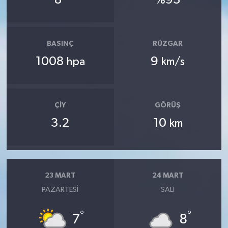
BASINÇ
RÜZGAR
1008
9
hpa
km/s
ÇIY
GÖRÜŞ
3.2
10
km
23 MART
24 MART
PAZARTESI
SALI
°
°
7
8