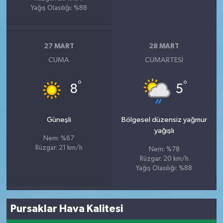
Yağış Olasılığı: %88
27 MART
28 MART
CUMA
CUMARTESI
°
°
8
5
Güneşli
Bölgesel düzensiz yağmur
yağışlı
Nem: %67
Rüzgar: 21 km/h
Nem: %78
Rüzgar: 20 km/h
Yağış Olasılığı: %88
Pursaklar Hava Kalitesi