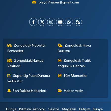
olay67haber@gmail.com
Zonguldak Nöbetçi
Zonguldak Hava
Eczaneler
Durumu
Zonguldak Namaz
Zonguldak Trafik
Vakitleri
Yoğunluk Haritası
Süper Lig Puan Durumu
Tüm Manşetler
ve Fikstür
Son Dakika Haberleri
Haber Arşivi
Dünya
Bilim veTeknoloji
Sektör
Magazin
İletişim
Künye