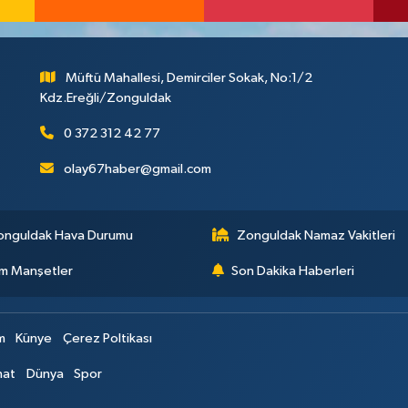
Müftü Mahallesi, Demirciler Sokak, No:1/2
Kdz.Ereğli/Zonguldak
0 372 312 42 77
olay67haber@gmail.com
onguldak Hava Durumu
Zonguldak Namaz Vakitleri
m Manşetler
Son Dakika Haberleri
im
Künye
Çerez Poltikası
nat
Dünya
Spor