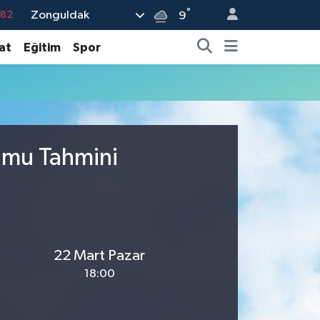
°
Zonguldak
.82
9
.02
at
Eğitim
Spor
.19
.18
.19
%0
rumu Tahmini
22 Mart Pazar
18:00