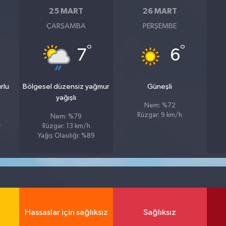
25 MART
26 MART
ÇARŞAMBA
PERŞEMBE
°
°
7
6
rlu
Bölgesel düzensiz yağmur
Güneşli
yağışlı
Nem: %72
Rüzgar: 9 km/h
Nem: %79
4
Rüzgar: 13 km/h
Yağış Olasılığı: %89
Hassaslar için sağlıksız
Sağlıksız