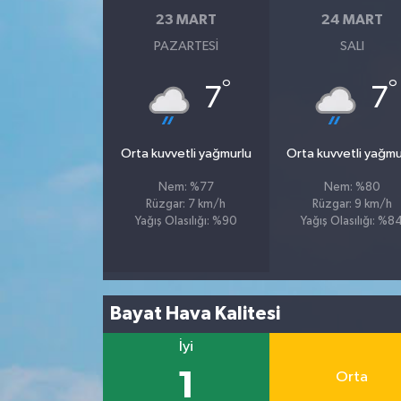
23 MART
24 MART
Tüm Makaleler
PAZARTESI
SALI
°
°
Tüm Haberler
7
7
Videolu Haberler
Orta kuvvetli yağmurlu
Orta kuvvetli yağmu
Son Dakika
Nem: %77
Nem: %80
Rüzgar: 7 km/h
Rüzgar: 9 km/h
Yağış Olasılığı: %90
Yağış Olasılığı: %8
Tüm Haberler
Bayat Hava Kalitesi
İyi
1
Orta