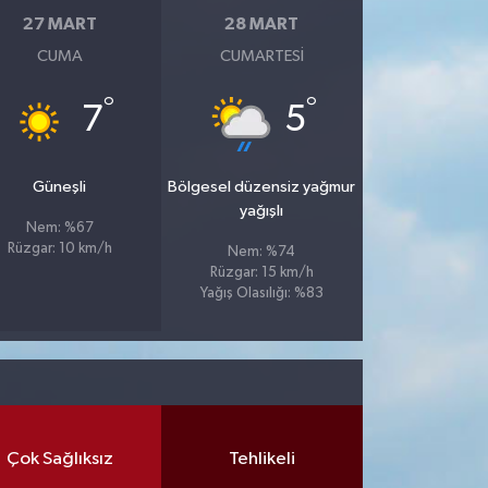
27 MART
28 MART
CUMA
CUMARTESI
°
°
7
5
Güneşli
Bölgesel düzensiz yağmur
yağışlı
Nem: %67
Rüzgar: 10 km/h
Nem: %74
Rüzgar: 15 km/h
Yağış Olasılığı: %83
Çok Sağlıksız
Tehlikeli