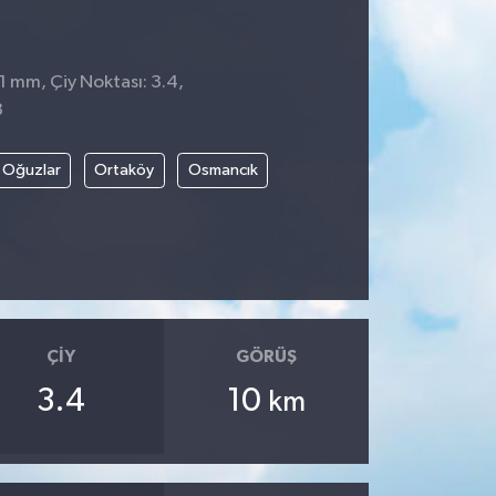
 1 mm, Çiy Noktası: 3.4,
8
Oğuzlar
Ortaköy
Osmancık
ÇIY
GÖRÜŞ
3.4
10
km