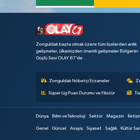
Zonguldak başta olmak üzere tüm ilçelerden anlık
gelişmeler, ülkemizden önemli gelişmeler Bölgenin
Güçlü Sesi OLAY 67’de…
Zonguldak Nöbetçi Eczaneler
Z
Süper Lig Puan Durumu ve Fikstür
Tü
Dünya
Bilim veTeknoloji
Sektör
Magazin
İletiş
Genel
Güncel
Asayiş
Siyaset
Sağlık
Kültür Sa