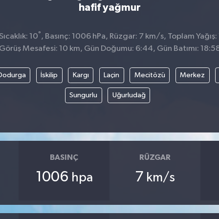
hafif yağmur
°
ıcaklık: 10
, Basınç: 1006 hPa, Rüzgar: 7 km/s, Toplam Yağış:
Görüş Mesafesi: 10 km, Gün Doğumu: 6:44, Gün Batımı: 18:5
Dodurga
İskilip
Kargı
Laçin
Mecitözü
Merkez
Sungurlu
Uğurludağ
BASINÇ
RÜZGAR
1006
7
hpa
km/s