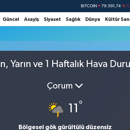
r
BITCOIN
79.591,74
%-1
DOLAR
45,43620
%0
Güncel
Asayiş
Siyaset
Sağlık
Dünya
Kültür San
EURO
53,38690
%0
STERLİN
61,60380
%0
G.ALTIN
6862,09000
%0
BİST100
14.598,00
, Yarın ve 1 Haftalık Hava Du
Çorum
°
11
Bölgesel gök gürültülü düzensiz