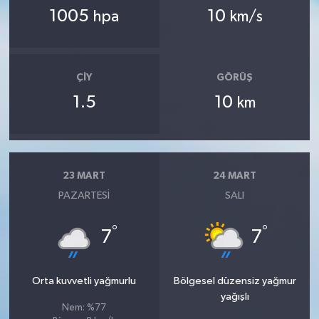
1005
10
hpa
km/s
ÇIY
GÖRÜŞ
1.5
10
km
23 MART
24 MART
PAZARTESI
SALI
°
°
7
7
Orta kuvvetli yağmurlu
Bölgesel düzensiz yağmur
yağışlı
Nem: %77