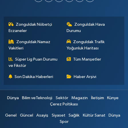
Zonguldak Nöbetçi
Zonguldak Hava
Eczaneler
Durumu
Zonguldak Namaz
Zonguldak Trafik
Vakitleri
Yoğunluk Haritası
Süper Lig Puan Durumu
Tüm Manşetler
ve Fikstür
Son Dakika Haberleri
Haber Arşivi
Dünya
Bilim veTeknoloji
Sektör
Magazin
İletişim
Künye
Çerez Poltikası
Genel
Güncel
Asayiş
Siyaset
Sağlık
Kültür Sanat
Dünya
Spor