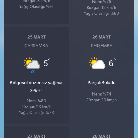
Rüzgar: 8 km/h
Nem: %76
Yağış Olasılığı: %91
Rüzgar: 12 km/h
Yağış Olasılığı: %88
25 MART
26 MART
ÇARŞAMBA
PERŞEMBE
°
°
5
6
Bölgesel düzensiz yağmur
Parçalı Bulutlu
yağışlı
Nem: %74
Rüzgar: 20 km/h
Nem: %80
Rüzgar: 23 km/h
Yağış Olasılığı: %78
27 MART
28 MART