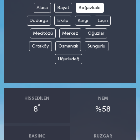
Alaca
Bayat
Boğazkale
Tüm Makaleler
Dodurga
İskilip
Kargı
Laçin
Tüm Haberler
Mecitözü
Merkez
Oğuzlar
Ortaköy
Osmancık
Sungurlu
Videolu Haberler
Uğurludağ
Son Dakika
Tüm Haberler
HISSEDILEN
NEM
°
8
%58
BASINÇ
RÜZGAR