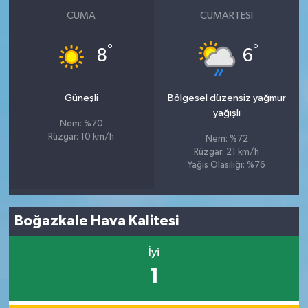
CUMA
CUMARTESI
°
°
8
6
Güneşli
Bölgesel düzensiz yağmur
yağışlı
Nem: %70
Rüzgar: 10 km/h
Nem: %72
Rüzgar: 21 km/h
Yağış Olasılığı: %76
Boğazkale Hava Kalitesi
İyi
1