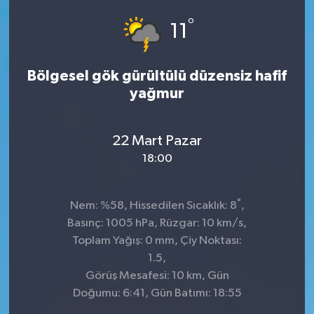
°
Dünya
Spor
11
Spor
Bölgesel gök gürültülü düzensiz hafif
yağmur
Bilim veTeknoloji
Eğitim
22 Mart Pazar
18:00
SEKTÖR
°
Magazin
Nem: %58, Hissedilen Sıcaklık: 8
,
Basınç: 1005 hPa, Rüzgar: 10 km/s,
haber ara
Toplam Yağış: 0 mm, Çiy Noktası:
1.5,
Günün Haberleri
Görüş Mesafesi: 10 km, Gün
Doğumu: 6:41, Gün Batımı: 18:55
Yazarlarımız