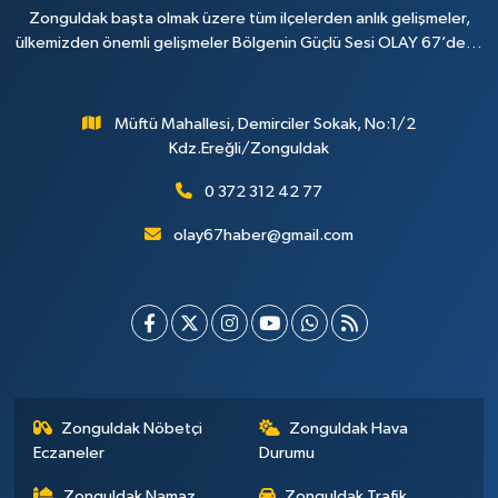
Zonguldak başta olmak üzere tüm ilçelerden anlık gelişmeler,
ülkemizden önemli gelişmeler Bölgenin Güçlü Sesi OLAY 67’de…
Müftü Mahallesi, Demirciler Sokak, No:1/2
Kdz.Ereğli/Zonguldak
0 372 312 42 77
olay67haber@gmail.com
Zonguldak Nöbetçi
Zonguldak Hava
Eczaneler
Durumu
Zonguldak Namaz
Zonguldak Trafik