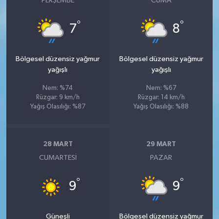
PERŞEMBE
CUMA
°
°
7
8
Bölgesel düzensiz yağmur
Bölgesel düzensiz yağmur
yağışlı
yağışlı
Nem: %74
Nem: %67
Rüzgar: 9 km/h
Rüzgar: 14 km/h
Yağış Olasılığı: %87
Yağış Olasılığı: %88
28 MART
29 MART
CUMARTESI
PAZAR
°
°
9
9
Güneşli
Bölgesel düzensiz yağmur