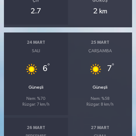
ÇIY
GÖRÜŞ
2.7
2
km
24 MART
25 MART
SALI
ÇARŞAMBA
°
°
6
7
Güneşli
Güneşli
Nem: %70
Nem: %58
Rüzgar: 7 km/h
Rüzgar: 8 km/h
26 MART
27 MART