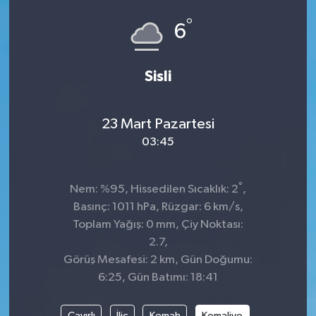
°
Dünya
Spor
6
Spor
Sisli
Bilim veTeknoloji
23 Mart Pazartesi
Eğitim
03:45
SEKTÖR
°
Nem: %95, Hissedilen Sıcaklık: 2
,
Magazin
Basınç: 1011 hPa, Rüzgar: 6 km/s,
Toplam Yağış: 0 mm, Çiy Noktası:
haber ara
2.7,
Görüş Mesafesi: 2 km, Gün Doğumu:
Günün Haberleri
6:25, Gün Batımı: 18:41
Yazarlarımız
Çayırlı
İliç
Kemah
Kemaliye