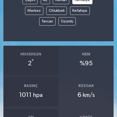
Merkez
Otlukbeli
Refahiye
Tüm Makaleler
Tercan
Üzümlü
Tüm Haberler
Videolu Haberler
Son Dakika
HISSEDILEN
NEM
°
2
%95
Tüm Haberler
BASINÇ
RÜZGAR
1011
6
hpa
km/s