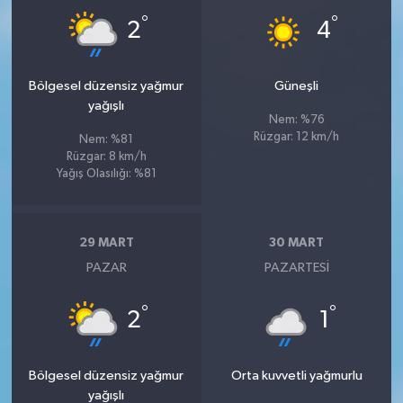
°
°
2
4
Bölgesel düzensiz yağmur
Güneşli
yağışlı
Nem: %76
Rüzgar: 12 km/h
Nem: %81
Rüzgar: 8 km/h
Yağış Olasılığı: %81
29 MART
30 MART
PAZAR
PAZARTESI
°
°
2
1
Bölgesel düzensiz yağmur
Orta kuvvetli yağmurlu
yağışlı