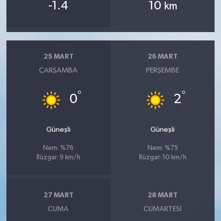
-1.4
10
km
25 MART
26 MART
ÇARŞAMBA
PERŞEMBE
°
°
0
2
Güneşli
Güneşli
Nem: %76
Nem: %75
Rüzgar: 9 km/h
Rüzgar: 10 km/h
27 MART
28 MART
CUMA
CUMARTESI