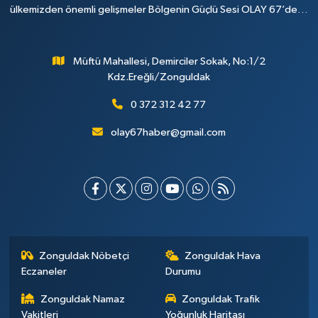
ülkemizden önemli gelişmeler Bölgenin Güçlü Sesi OLAY 67’de…
Müftü Mahallesi, Demirciler Sokak, No:1/2
Kdz.Ereğli/Zonguldak
0 372 312 42 77
olay67haber@gmail.com
Zonguldak Nöbetçi
Zonguldak Hava
Eczaneler
Durumu
Zonguldak Namaz
Zonguldak Trafik
Vakitleri
Yoğunluk Haritası