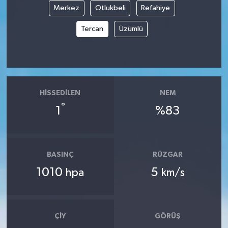
Merkez
Otlukbeli
Refahiye
Tüm Makaleler
Tercan
Üzümlü
Tüm Haberler
Videolu Haberler
HISSEDILEN
NEM
Son Dakika
°
1
%83
Tüm Haberler
BASINÇ
RÜZGAR
1010
5
hpa
km/s
ÇIY
GÖRÜŞ