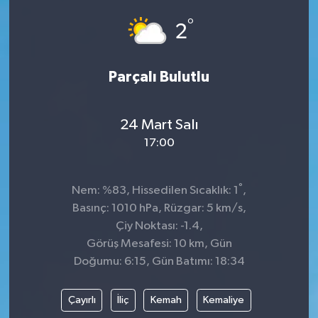
°
Dünya
Spor
2
Spor
Parçalı Bulutlu
Bilim veTeknoloji
24 Mart Salı
Eğitim
17:00
SEKTÖR
°
Nem: %83, Hissedilen Sıcaklık: 1
,
Magazin
Basınç: 1010 hPa, Rüzgar: 5 km/s,
Çiy Noktası: -1.4,
haber ara
Görüş Mesafesi: 10 km, Gün
Doğumu: 6:15, Gün Batımı: 18:34
Günün Haberleri
Çayırlı
İliç
Kemah
Kemaliye
Yazarlarımız