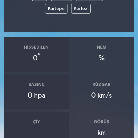
Kartepe
Körfez
Tüm Makaleler
Tüm Haberler
Videolu Haberler
HISSEDILEN
NEM
°
0
%
Son Dakika
Tüm Haberler
BASINÇ
RÜZGAR
0
0
hpa
km/s
ÇIY
GÖRÜŞ
km