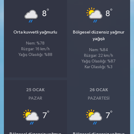
°
°
8
8
Orta kuvvetli yağmurlu
Bölgesel düzensiz yağmur
yağışlı
Nem: %78
Rüzgar: 16 km/h
Nem: %84
Yağış Olasılığı: %88
Rüzgar: 22 km/h
Yağış Olasılığı: %87
Kar Olasılığı: %3
25 OCAK
26 OCAK
PAZAR
PAZARTESI
°
°
7
7