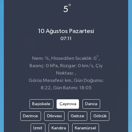
°
5
Dünya
Spor
Spor
10 Ağustos Pazartesi
07:11
Bilim veTeknoloji
Eğitim
°
Nem: %, Hissedilen Sıcaklık: 0
,
Basınç: 0 hPa, Rüzgar: 0 km/s, Çiy
SEKTÖR
Noktası: ,
Görüş Mesafesi: km, Gün Doğumu:
Magazin
8:22, Gün Batımı: 18:05
haber ara
Başiskele
Çayırova
Darıca
Günün Haberleri
Derince
Dilovası
Gebze
Gölcük
İzmit
Kandıra
Karamürsel
Yazarlarımız