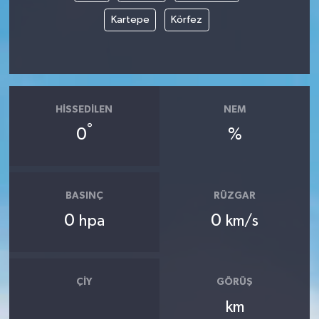
Kartepe
Körfez
Tüm Makaleler
Tüm Haberler
Videolu Haberler
HISSEDILEN
NEM
°
0
%
Son Dakika
Tüm Haberler
BASINÇ
RÜZGAR
0
0
hpa
km/s
ÇIY
GÖRÜŞ
km