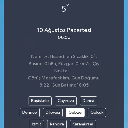
°
5
Dünya
Spor
Spor
10 Ağustos Pazartesi
06:53
Bilim veTeknoloji
Eğitim
°
Nem: %, Hissedilen Sıcaklık: 0
,
Basınç: 0 hPa, Rüzgar: 0 km/s, Çiy
SEKTÖR
Noktası: ,
Görüş Mesafesi: km, Gün Doğumu:
Magazin
8:22, Gün Batımı: 18:05
haber ara
Başiskele
Çayırova
Darıca
Günün Haberleri
Derince
Dilovası
Gebze
Gölcük
İzmit
Kandıra
Karamürsel
Yazarlarımız