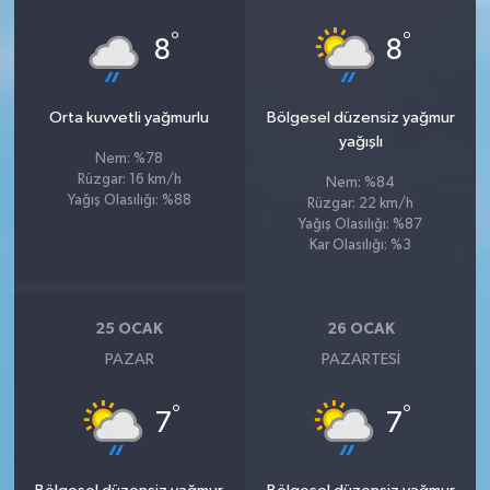
°
°
8
8
Orta kuvvetli yağmurlu
Bölgesel düzensiz yağmur
yağışlı
Nem: %78
Rüzgar: 16 km/h
Nem: %84
Yağış Olasılığı: %88
Rüzgar: 22 km/h
Yağış Olasılığı: %87
Kar Olasılığı: %3
25 OCAK
26 OCAK
PAZAR
PAZARTESI
°
°
7
7