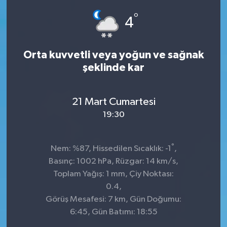
°
Dünya
Spor
4
Spor
Orta kuvvetli veya yoğun ve sağnak
şeklinde kar
Bilim veTeknoloji
Eğitim
21 Mart Cumartesi
19:30
SEKTÖR
°
Magazin
Nem: %87, Hissedilen Sıcaklık: -1
,
Basınç: 1002 hPa, Rüzgar: 14 km/s,
haber ara
Toplam Yağış: 1 mm, Çiy Noktası:
0.4,
Günün Haberleri
Görüş Mesafesi: 7 km, Gün Doğumu:
6:45, Gün Batımı: 18:55
Yazarlarımız