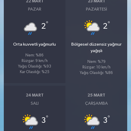
22 MART
23 MART
PAZAR
PAZARTESI
°
°
2
2
Orta kuvvetli yağmurlu
Bölgesel düzensiz yağmur
yağışlı
Nem: %86
Rüzgar: 9 km/h
Nem: %79
Yağış Olasılığı: %93
Rüzgar: 10 km/h
Kar Olasılığı: %25
Yağış Olasılığı: %86
24 MART
25 MART
SALI
ÇARŞAMBA
°
°
3
3