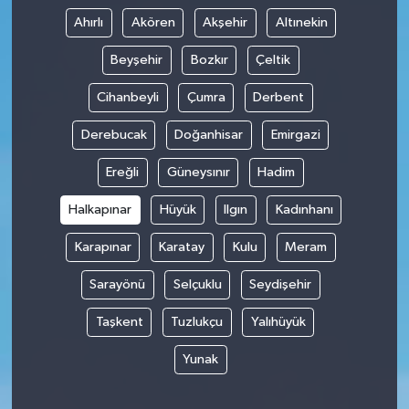
Ahırlı
Akören
Akşehir
Altınekin
Tüm Makaleler
Beyşehir
Bozkır
Çeltik
Tüm Haberler
Cihanbeyli
Çumra
Derbent
Derebucak
Doğanhisar
Emirgazi
Videolu Haberler
Ereğli
Güneysınır
Hadim
Son Dakika
Halkapınar
Hüyük
Ilgın
Kadınhanı
Tüm Haberler
Karapınar
Karatay
Kulu
Meram
Sarayönü
Selçuklu
Seydişehir
Taşkent
Tuzlukçu
Yalıhüyük
Yunak