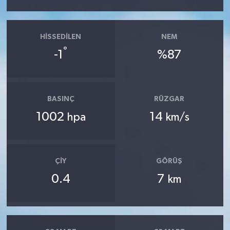
HISSEDILEN
NEM
°
-1
%87
BASINÇ
RÜZGAR
1002
14
hpa
km/s
ÇIY
GÖRÜŞ
0.4
7
km