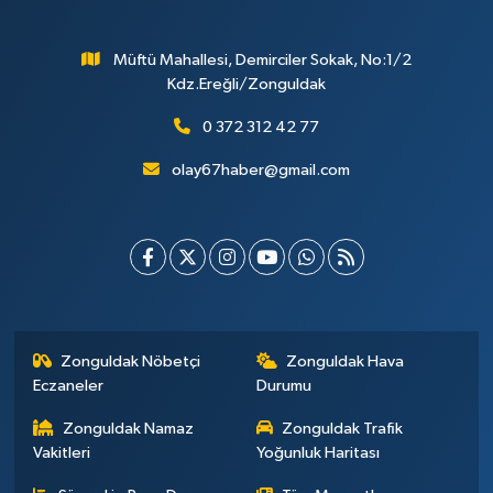
Müftü Mahallesi, Demirciler Sokak, No:1/2
Kdz.Ereğli/Zonguldak
0 372 312 42 77
olay67haber@gmail.com
Zonguldak Nöbetçi
Zonguldak Hava
Eczaneler
Durumu
Zonguldak Namaz
Zonguldak Trafik
Vakitleri
Yoğunluk Haritası