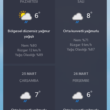
PAZARTESI
SALI
°
°
6
8
Bölgesel düzensiz yağmur
Orta kuvvetli yağmurlu
yağışlı
Nem: %71
Rüzgar: 9 km/h
Nem: %80
Yağış Olasılığı: %87
Rüzgar: 12 km/h
Yağış Olasılığı: %89
25 MART
26 MART
ÇARŞAMBA
PERŞEMBE
°
°
7
6