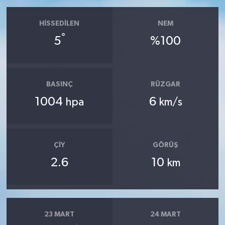
HISSEDILEN
NEM
°
5
%100
BASINÇ
RÜZGAR
1004
6
hpa
km/s
ÇIY
GÖRÜŞ
2.6
10
km
23 MART
24 MART