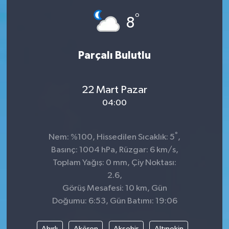
°
Dünya
Spor
8
Spor
Parçalı Bulutlu
Bilim veTeknoloji
22 Mart Pazar
Eğitim
04:00
SEKTÖR
°
Nem: %100, Hissedilen Sıcaklık: 5
,
Magazin
Basınç: 1004 hPa, Rüzgar: 6 km/s,
Toplam Yağış: 0 mm, Çiy Noktası:
haber ara
2.6,
Görüş Mesafesi: 10 km, Gün
Günün Haberleri
Doğumu: 6:53, Gün Batımı: 19:06
Yazarlarımız
Ahırlı
Akören
Akşehir
Altınekin