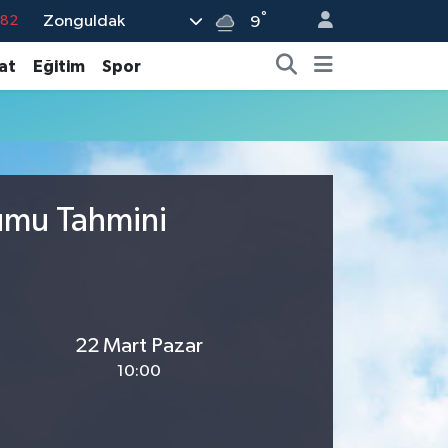
°
Zonguldak
.82
9
.02
at
Eğitim
Spor
.19
.18
.19
%0
rumu Tahmini
22 Mart Pazar
10:00