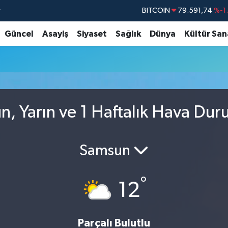
r
BITCOIN
79.591,74
%-1
DOLAR
45,43620
%0
Güncel
Asayiş
Siyaset
Sağlık
Dünya
Kültür San
EURO
53,38690
%0
STERLİN
61,60380
%0
G.ALTIN
6862,09000
%0
BİST100
14.598,00
, Yarın ve 1 Haftalık Hava Du
Samsun
°
12
Parçalı Bulutlu