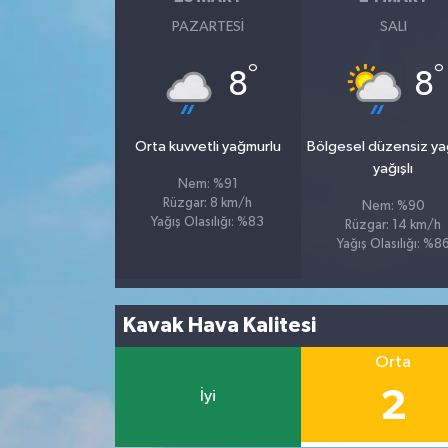
PAZARTESI
SALI
Tüm Makaleler
°
°
8
8
Tüm Haberler
Orta kuvvetli yağmurlu
Bölgesel düzensiz y
Videolu Haberler
yağışlı
Nem: %91
Son Dakika
Rüzgar: 8 km/h
Nem: %90
Yağış Olasılığı: %83
Rüzgar: 14 km/h
Yağış Olasılığı: %8
Tüm Haberler
Kavak Hava Kalitesi
Orta
2
İyi