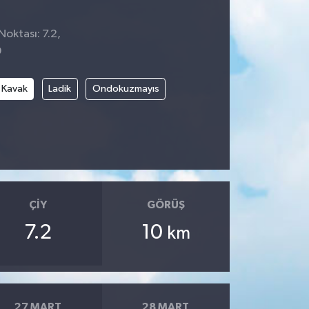
Noktası: 7.2,
9
Kavak
Ladik
Ondokuzmayıs
ÇIY
GÖRÜŞ
7.2
10
km
27 MART
28 MART