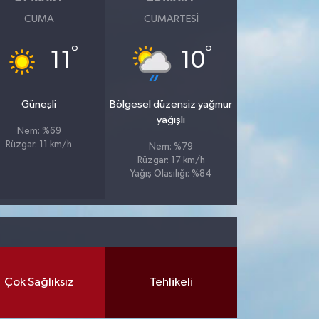
CUMA
CUMARTESI
°
°
11
10
Güneşli
Bölgesel düzensiz yağmur
yağışlı
Nem: %69
Rüzgar: 11 km/h
Nem: %79
Rüzgar: 17 km/h
Yağış Olasılığı: %84
Çok Sağlıksız
Tehlikeli