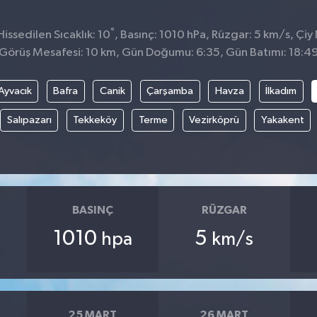
°
issedilen Sıcaklık: 10
, Basınç: 1010 hPa, Rüzgar: 5 km/s, Çiy 
Görüş Mesafesi: 10 km, Gün Doğumu: 6:35, Gün Batımı: 18:4
Ayvacık
Bafra
Canik
Çarşamba
Havza
İlkadım
Salıpazarı
Tekkeköy
Terme
Vezirköprü
Yakakent
BASINÇ
RÜZGAR
1010
5
hpa
km/s
25 MART
26 MART