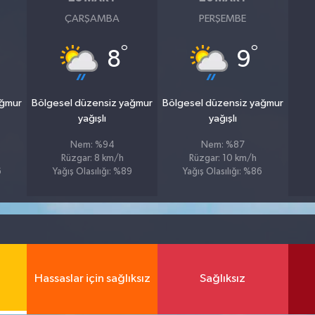
ÇARŞAMBA
PERŞEMBE
°
°
8
9
ağmur
Bölgesel düzensiz yağmur
Bölgesel düzensiz yağmur
yağışlı
yağışlı
Nem: %94
Nem: %87
Rüzgar: 8 km/h
Rüzgar: 10 km/h
6
Yağış Olasılığı: %89
Yağış Olasılığı: %86
Hassaslar için sağlıksız
Sağlıksız