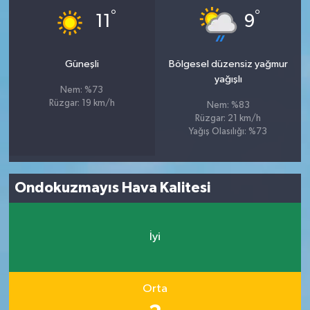
°
°
11
9
Güneşli
Bölgesel düzensiz yağmur
yağışlı
Nem: %73
Rüzgar: 19 km/h
Nem: %83
Rüzgar: 21 km/h
Yağış Olasılığı: %73
Ondokuzmayıs Hava Kalitesi
İyi
Orta