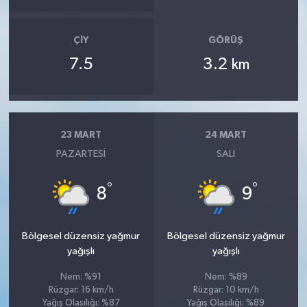
ÇIY
GÖRÜŞ
7.5
3.2
km
23 MART
24 MART
PAZARTESI
SALI
°
°
8
9
Bölgesel düzensiz yağmur
Bölgesel düzensiz yağmur
yağışlı
yağışlı
Nem: %91
Nem: %89
Rüzgar: 16 km/h
Rüzgar: 10 km/h
Yağış Olasılığı: %87
Yağış Olasılığı: %89