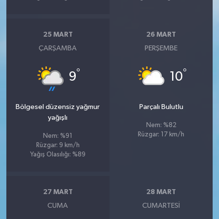
25 MART
26 MART
ÇARŞAMBA
PERŞEMBE
°
°
9
10
Bölgesel düzensiz yağmur
Parçalı Bulutlu
yağışlı
Nem: %82
Rüzgar: 17 km/h
Nem: %91
Rüzgar: 9 km/h
Yağış Olasılığı: %89
27 MART
28 MART
CUMA
CUMARTESI