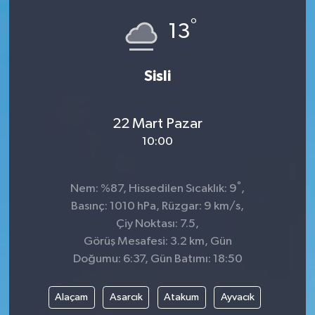
°
Dünya
Spor
13
Spor
Sisli
Bilim veTeknoloji
22 Mart Pazar
Eğitim
10:00
SEKTÖR
°
Nem: %87, Hissedilen Sıcaklık: 9
,
Magazin
Basınç: 1010 hPa, Rüzgar: 9 km/s,
Çiy Noktası: 7.5,
haber ara
Görüş Mesafesi: 3.2 km, Gün
Doğumu: 6:37, Gün Batımı: 18:50
Günün Haberleri
Alaçam
Asarcık
Atakum
Ayvacık
Yazarlarımız