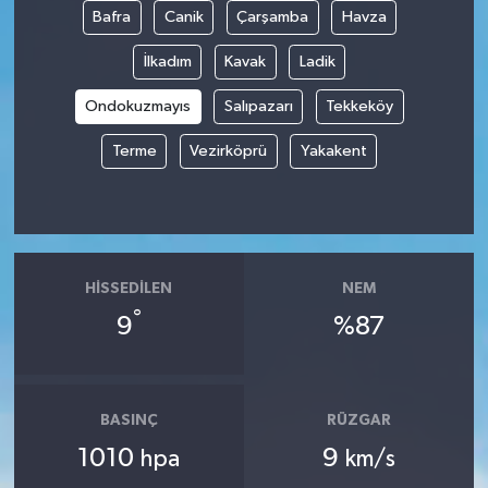
Bafra
Canik
Çarşamba
Havza
Tüm Makaleler
İlkadım
Kavak
Ladik
Tüm Haberler
Ondokuzmayıs
Salıpazarı
Tekkeköy
Terme
Vezirköprü
Yakakent
Videolu Haberler
Son Dakika
Tüm Haberler
HISSEDILEN
NEM
°
9
%87
BASINÇ
RÜZGAR
1010
9
hpa
km/s