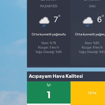
PAZARTESI
SALI
Tüm Makaleler
°
°
7
6
Tüm Haberler
Orta kuvvetli yağmurlu
Orta kuvvetli yağmu
Videolu Haberler
Nem: %78
Nem: %85
Son Dakika
Rüzgar: 5 km/h
Rüzgar: 8 km/h
Yağış Olasılığı: %86
Yağış Olasılığı: %8
Tüm Haberler
Acıpayam Hava Kalitesi
İyi
1
Orta