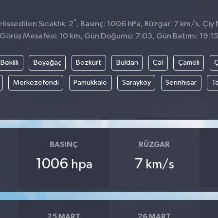
°
issedilen Sıcaklık: 2
, Basınç: 1006 hPa, Rüzgar: 7 km/s, Çiy 
Görüş Mesafesi: 10 km, Gün Doğumu: 7:03, Gün Batımı: 19:1
Bekilli
Beyağaç
Bozkurt
Buldan
Çal
Çameli
Merkezefendi
Pamukkale
Sarayköy
Serinhisar
T
BASINÇ
RÜZGAR
1006
7
hpa
km/s
25 MART
26 MART