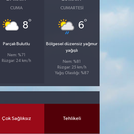
CUMA
CUMARTESI
°
°
8
6
Parçalı Bulutlu
Bölgesel düzensiz yağmur
yağışlı
Nem: %71
Rüzgar: 24 km/h
Nem: %81
Rüzgar: 25 km/h
Yağış Olasılığı: %87
Çok Sağlıksız
Tehlikeli