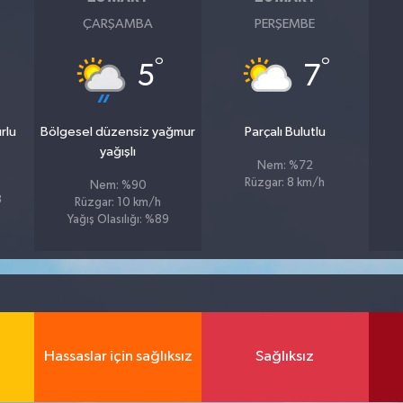
ÇARŞAMBA
PERŞEMBE
°
°
5
7
rlu
Bölgesel düzensiz yağmur
Parçalı Bulutlu
yağışlı
Nem: %72
Rüzgar: 8 km/h
Nem: %90
3
Rüzgar: 10 km/h
Yağış Olasılığı: %89
Hassaslar için sağlıksız
Sağlıksız