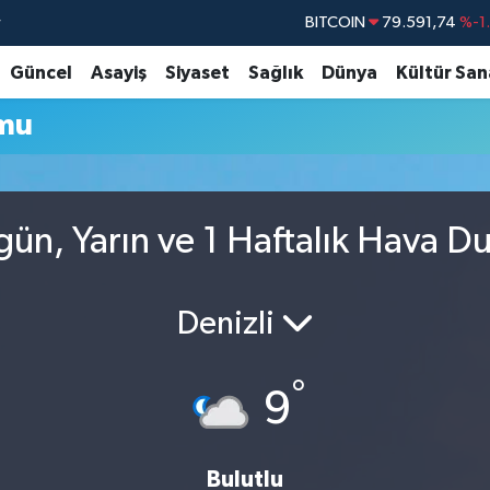
r
BITCOIN
79.591,74
%-1
DOLAR
45,43620
%0
Güncel
Asayiş
Siyaset
Sağlık
Dünya
Kültür San
EURO
53,38690
%0
mu
STERLİN
61,60380
%0
G.ALTIN
6862,09000
%0
BİST100
14.598,00
ün, Yarın ve 1 Haftalık Hava D
Denizli
°
9
Bulutlu