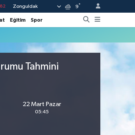
°
Zonguldak
.82
9
.02
at
Eğitim
Spor
.19
.18
.19
%0
urumu Tahmini
22 Mart Pazar
05:45