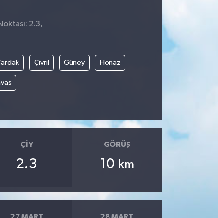
Noktası: 2.3,
5
Çardak
Çivril
Güney
Honaz
avas
ÇIY
GÖRÜŞ
2.3
10
km
27 MART
28 MART