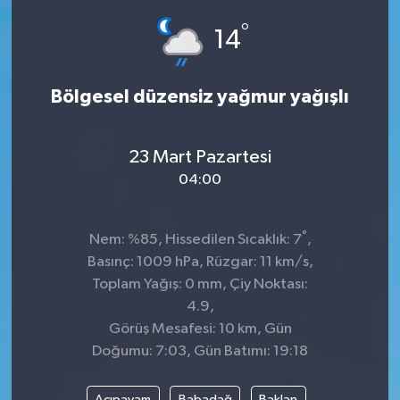
°
Dünya
Spor
14
Spor
Bölgesel düzensiz yağmur yağışlı
Bilim veTeknoloji
23 Mart Pazartesi
Eğitim
04:00
SEKTÖR
°
Nem: %85, Hissedilen Sıcaklık: 7
,
Magazin
Basınç: 1009 hPa, Rüzgar: 11 km/s,
Toplam Yağış: 0 mm, Çiy Noktası:
haber ara
4.9,
Görüş Mesafesi: 10 km, Gün
Günün Haberleri
Doğumu: 7:03, Gün Batımı: 19:18
Yazarlarımız
Acıpayam
Babadağ
Baklan