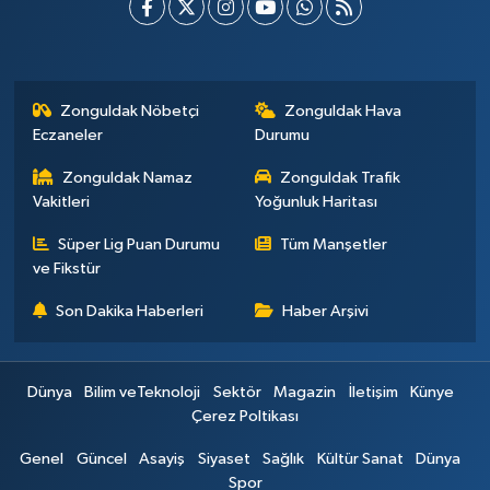
Zonguldak Nöbetçi
Zonguldak Hava
Eczaneler
Durumu
Zonguldak Namaz
Zonguldak Trafik
Vakitleri
Yoğunluk Haritası
Süper Lig Puan Durumu
Tüm Manşetler
ve Fikstür
Son Dakika Haberleri
Haber Arşivi
Dünya
Bilim veTeknoloji
Sektör
Magazin
İletişim
Künye
Çerez Poltikası
Genel
Güncel
Asayiş
Siyaset
Sağlık
Kültür Sanat
Dünya
Spor