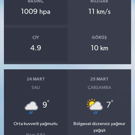
BASINÇ
RÜZGAR
1009
11
hpa
km/s
ÇIY
GÖRÜŞ
4.9
10
km
24 MART
25 MART
SALI
ÇARŞAMBA
°
°
9
7
Orta kuvvetli yağmurlu
Bölgesel düzensiz yağmur
yağışlı