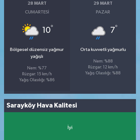
28 MART
29 MART
CUMARTESI
PAZAR
°
°
10
7
Bölgesel düzensiz yağmur
Orta kuvvetli yağmurlu
yağışlı
Nem: %88
Rüzgar: 12 km/h
Nem: %77
Yağış Olasılığı: %88
Rüzgar: 15 km/h
Yağış Olasılığı: %86
Sarayköy Hava Kalitesi
İyi