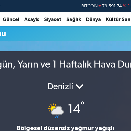
r
BITCOIN
79.591,74
%-1
DOLAR
45,43620
%0
Güncel
Asayiş
Siyaset
Sağlık
Dünya
Kültür San
EURO
53,38690
%0
mu
STERLİN
61,60380
%0
G.ALTIN
6862,09000
%0
BİST100
14.598,00
n, Yarın ve 1 Haftalık Hava D
Denizli
°
14
Bölgesel düzensiz yağmur yağışlı