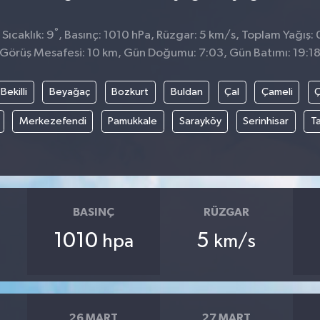
°
Sıcaklık: 9
, Basınç: 1010 hPa, Rüzgar: 5 km/s, Toplam Yağış: 
Görüş Mesafesi: 10 km, Gün Doğumu: 7:03, Gün Batımı: 19:1
Bekilli
Beyağaç
Bozkurt
Buldan
Çal
Çameli
Merkezefendi
Pamukkale
Sarayköy
Serinhisar
T
BASINÇ
RÜZGAR
1010
5
hpa
km/s
26 MART
27 MART