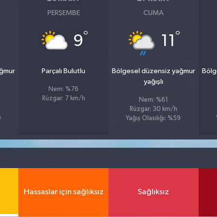
PERŞEMBE
CUMA
°
°
9
11
ağmur
Parçalı Bulutlu
Bölgesel düzensiz yağmur
Bölg
yağışlı
Nem: %76
Rüzgar: 7 km/h
Nem: %61
Rüzgar: 30 km/h
9
Yağış Olasılığı: %59
Hassaslar için sağlıksız
Sağlıksız