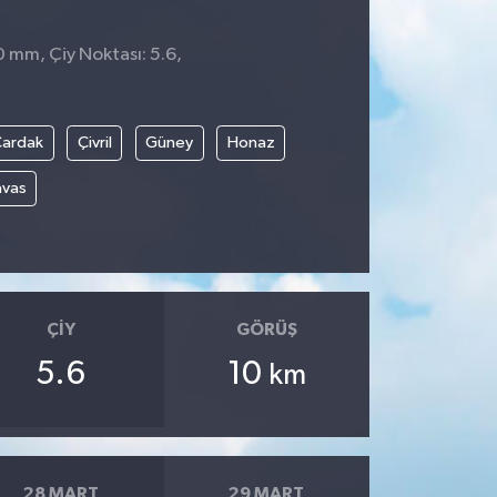
0 mm, Çiy Noktası: 5.6,
8
Çardak
Çivril
Güney
Honaz
avas
ÇIY
GÖRÜŞ
5.6
10
km
28 MART
29 MART