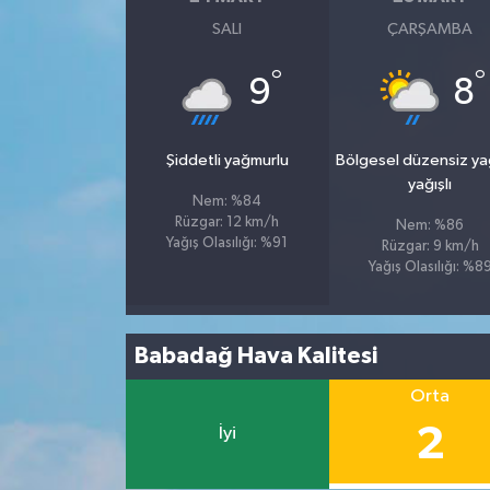
SALI
ÇARŞAMBA
Tüm Makaleler
°
°
9
8
Tüm Haberler
Şiddetli yağmurlu
Bölgesel düzensiz y
Videolu Haberler
yağışlı
Nem: %84
Son Dakika
Rüzgar: 12 km/h
Nem: %86
Yağış Olasılığı: %91
Rüzgar: 9 km/h
Yağış Olasılığı: %8
Tüm Haberler
Babadağ Hava Kalitesi
Orta
2
İyi