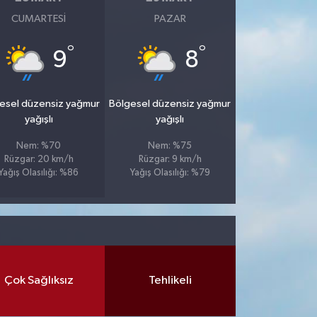
CUMARTESI
PAZAR
°
°
9
8
esel düzensiz yağmur
Bölgesel düzensiz yağmur
yağışlı
yağışlı
Nem: %70
Nem: %75
Rüzgar: 20 km/h
Rüzgar: 9 km/h
Yağış Olasılığı: %86
Yağış Olasılığı: %79
Çok Sağlıksız
Tehlikeli