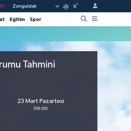
°
Zonguldak
.82
9
.02
at
Eğitim
Spor
.19
.18
.19
%0
urumu Tahmini
23 Mart Pazartesi
09:00