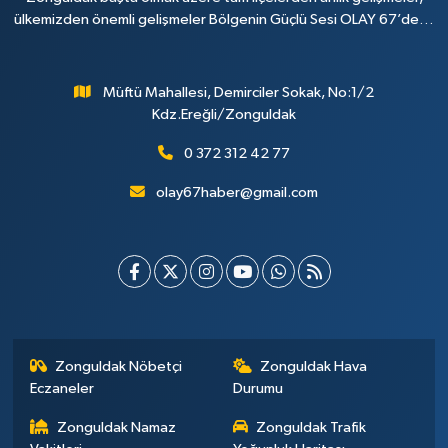
ülkemizden önemli gelişmeler Bölgenin Güçlü Sesi OLAY 67’de…
Müftü Mahallesi, Demirciler Sokak, No:1/2
Kdz.Ereğli/Zonguldak
0 372 312 42 77
olay67haber@gmail.com
Zonguldak Nöbetçi
Zonguldak Hava
Eczaneler
Durumu
Zonguldak Namaz
Zonguldak Trafik