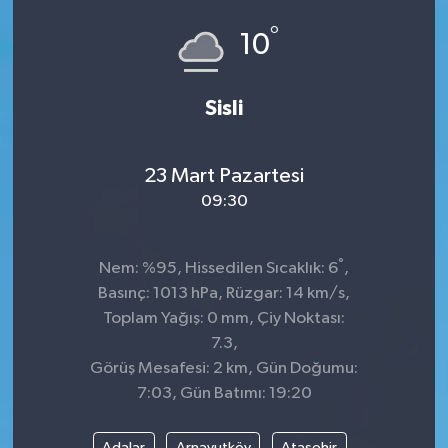
°
Dünya
Spor
10
Spor
Sisli
Bilim veTeknoloji
23 Mart Pazartesi
Eğitim
09:30
SEKTÖR
°
Nem: %95, Hissedilen Sıcaklık: 6
,
Magazin
Basınç: 1013 hPa, Rüzgar: 14 km/s,
Toplam Yağış: 0 mm, Çiy Noktası:
haber ara
7.3,
Görüş Mesafesi: 2 km, Gün Doğumu:
Günün Haberleri
7:03, Gün Batımı: 19:20
Yazarlarımız
Adalar
Arnavutköy
Ataşehir