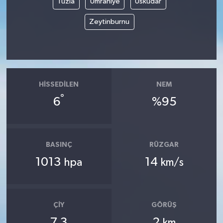
Tuzla
Ümraniye
Üsküdar
Zeytinburnu
HISSEDILEN
NEM
°
6
%95
BASINÇ
RÜZGAR
1013
14
hpa
km/s
ÇIY
GÖRÜŞ
7.3
2
km