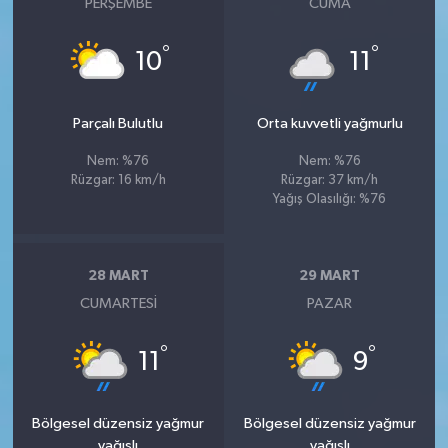
PERŞEMBE
CUMA
°
°
10
11
Parçalı Bulutlu
Orta kuvvetli yağmurlu
Nem: %76
Nem: %76
Rüzgar: 16 km/h
Rüzgar: 37 km/h
Yağış Olasılığı: %76
28 MART
29 MART
CUMARTESI
PAZAR
°
°
11
9
Bölgesel düzensiz yağmur
Bölgesel düzensiz yağmur
yağışlı
yağışlı