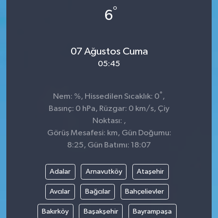
°
6
Dünya
Spor
Spor
07 Ağustos Cuma
05:45
Bilim veTeknoloji
Eğitim
°
Nem: %, Hissedilen Sıcaklık: 0
,
Basınç: 0 hPa, Rüzgar: 0 km/s, Çiy
SEKTÖR
Noktası: ,
Görüş Mesafesi: km, Gün Doğumu:
Magazin
8:25, Gün Batımı: 18:07
haber ara
Adalar
Arnavutköy
Ataşehir
Günün Haberleri
Avcılar
Bağcılar
Bahçelievler
Bakırköy
Başakşehir
Bayrampaşa
Yazarlarımız