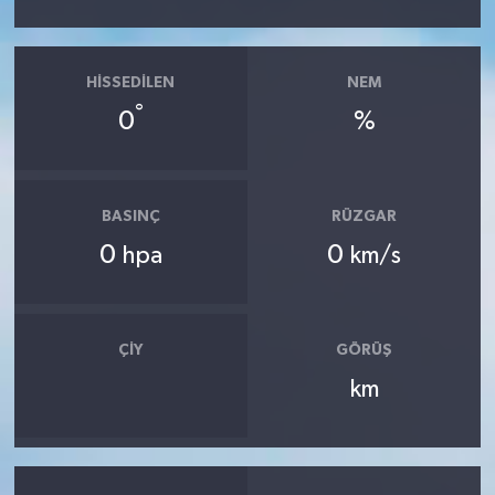
HISSEDILEN
NEM
°
0
%
BASINÇ
RÜZGAR
0
0
hpa
km/s
ÇIY
GÖRÜŞ
km