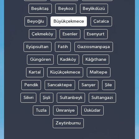
Beşiktaş
Beykoz
Beylikdüzü
Tüm Makaleler
Beyoğlu
Büyükçekmece
Çatalca
Tüm Haberler
Çekmeköy
Esenler
Esenyurt
Videolu Haberler
Eyüpsultan
Fatih
Gaziosmanpaşa
Güngören
Kadıköy
Kâğıthane
Son Dakika
Kartal
Küçükçekmece
Maltepe
Tüm Haberler
Pendik
Sancaktepe
Sarıyer
Şile
Silivri
Şişli
Sultanbeyli
Sultangazi
Tuzla
Ümraniye
Üsküdar
Zeytinburnu