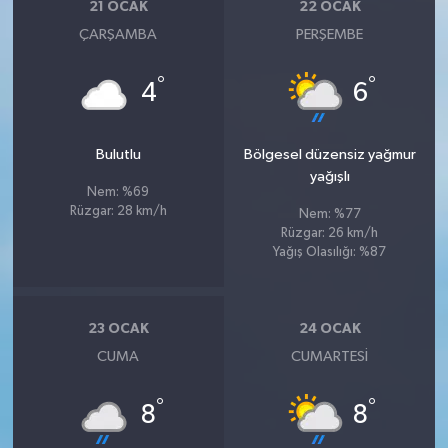
21 OCAK
22 OCAK
ÇARŞAMBA
PERŞEMBE
°
°
4
6
Bulutlu
Bölgesel düzensiz yağmur
yağışlı
Nem: %69
Rüzgar: 28 km/h
Nem: %77
Rüzgar: 26 km/h
Yağış Olasılığı: %87
23 OCAK
24 OCAK
CUMA
CUMARTESI
°
°
8
8