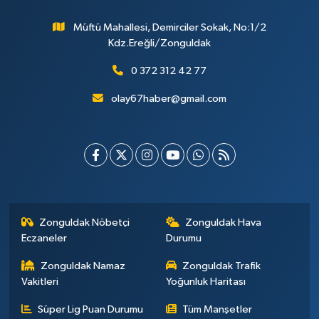
Müftü Mahallesi, Demirciler Sokak, No:1/2
Kdz.Ereğli/Zonguldak
0 372 312 42 77
olay67haber@gmail.com
Zonguldak Nöbetçi
Zonguldak Hava
Eczaneler
Durumu
Zonguldak Namaz
Zonguldak Trafik
Vakitleri
Yoğunluk Haritası
Süper Lig Puan Durumu
Tüm Manşetler