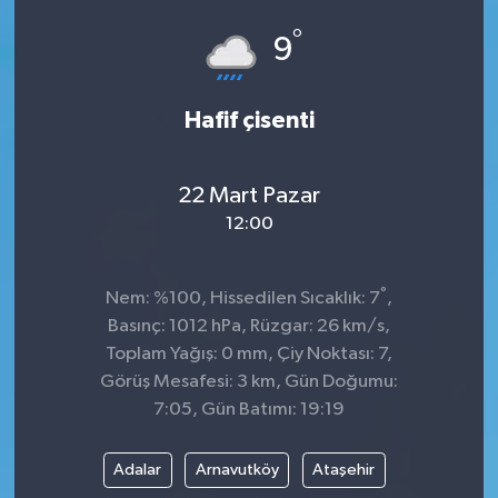
°
Dünya
Spor
9
Spor
Hafif çisenti
Bilim veTeknoloji
22 Mart Pazar
Eğitim
12:00
SEKTÖR
°
Nem: %100, Hissedilen Sıcaklık: 7
,
Magazin
Basınç: 1012 hPa, Rüzgar: 26 km/s,
Toplam Yağış: 0 mm, Çiy Noktası: 7,
haber ara
Görüş Mesafesi: 3 km, Gün Doğumu:
7:05, Gün Batımı: 19:19
Günün Haberleri
Adalar
Arnavutköy
Ataşehir
Yazarlarımız