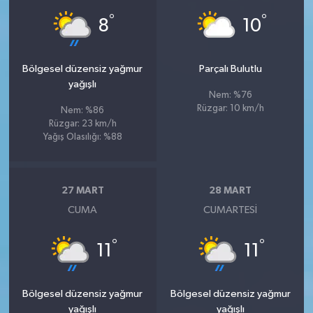
°
°
8
10
Bölgesel düzensiz yağmur
Parçalı Bulutlu
yağışlı
Nem: %76
Rüzgar: 10 km/h
Nem: %86
Rüzgar: 23 km/h
Yağış Olasılığı: %88
27 MART
28 MART
CUMA
CUMARTESI
°
°
11
11
Bölgesel düzensiz yağmur
Bölgesel düzensiz yağmur
yağışlı
yağışlı