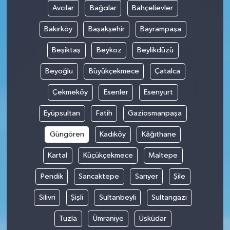
Avcılar
Bağcılar
Bahçelievler
Tüm Makaleler
Bakırköy
Başakşehir
Bayrampaşa
Tüm Haberler
Beşiktaş
Beykoz
Beylikdüzü
Beyoğlu
Büyükçekmece
Çatalca
Videolu Haberler
Çekmeköy
Esenler
Esenyurt
Son Dakika
Eyüpsultan
Fatih
Gaziosmanpaşa
Tüm Haberler
Güngören
Kadıköy
Kâğıthane
Kartal
Küçükçekmece
Maltepe
Pendik
Sancaktepe
Sarıyer
Şile
Silivri
Şişli
Sultanbeyli
Sultangazi
Tuzla
Ümraniye
Üsküdar