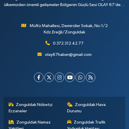
ülkemizden önemli gelişmeler Bölgenin Güçlü Sesi OLAY 67’de…
Müftü Mahallesi, Demirciler Sokak, No:1/2
Kdz.Ereğli/Zonguldak
0 372 312 42 77
olay67haber@gmail.com
Zonguldak Nöbetçi
Zonguldak Hava
Eczaneler
Durumu
Zonguldak Namaz
Zonguldak Trafik
Vakitleri
Yoğunluk Haritası